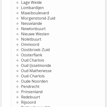
Lage Weide
Lombardijen
Maasboulevard
Morgenstond-Zuid
Nesselande
Newtonbuurt
Nieuwe Westen
Noletbuurt
Ommoord
Oostbroek-Zuid
Oosterflank
Oud Charlois
Oud IJsselmonde
Oud Mathenesse
Oud-Charlois
Oude Noorden
Pendrecht
Prinsenland
Redebuurt
Rijsoord