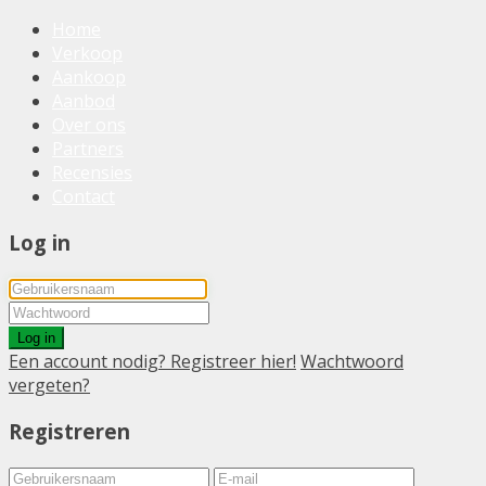
Home
Verkoop
Aankoop
Aanbod
Over ons
Partners
Recensies
Contact
Log in
Log in
Een account nodig? Registreer hier!
Wachtwoord
vergeten?
Registreren