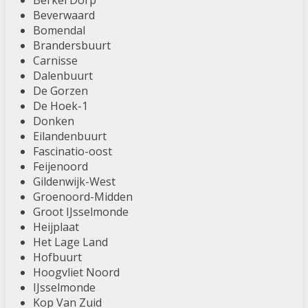
Berkel Dorp
Beverwaard
Bomendal
Brandersbuurt
Carnisse
Dalenbuurt
De Gorzen
De Hoek-1
Donken
Eilandenbuurt
Fascinatio-oost
Feijenoord
Gildenwijk-West
Groenoord-Midden
Groot IJsselmonde
Heijplaat
Het Lage Land
Hofbuurt
Hoogvliet Noord
IJsselmonde
Kop Van Zuid