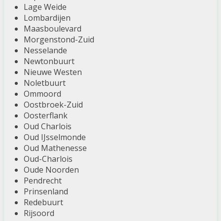
Lage Weide
Lombardijen
Maasboulevard
Morgenstond-Zuid
Nesselande
Newtonbuurt
Nieuwe Westen
Noletbuurt
Ommoord
Oostbroek-Zuid
Oosterflank
Oud Charlois
Oud IJsselmonde
Oud Mathenesse
Oud-Charlois
Oude Noorden
Pendrecht
Prinsenland
Redebuurt
Rijsoord