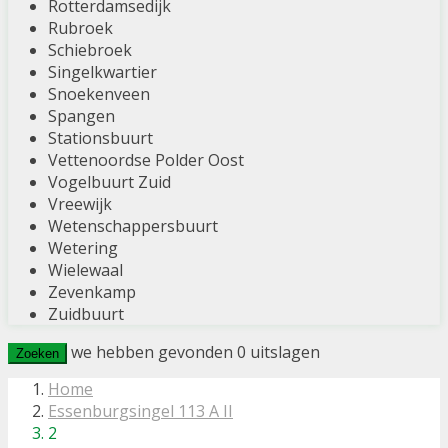
Rotterdamsedijk
Rubroek
Schiebroek
Singelkwartier
Snoekenveen
Spangen
Stationsbuurt
Vettenoordse Polder Oost
Vogelbuurt Zuid
Vreewijk
Wetenschappersbuurt
Wetering
Wielewaal
Zevenkamp
Zuidbuurt
we hebben gevonden
0
uitslagen
Zoeken
Home
Essenburgsingel 113 A II
2