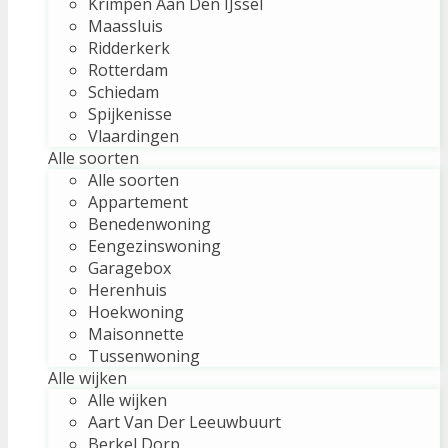
Krimpen Aan Den IJssel
Maassluis
Ridderkerk
Rotterdam
Schiedam
Spijkenisse
Vlaardingen
Alle soorten
Alle soorten
Appartement
Benedenwoning
Eengezinswoning
Garagebox
Herenhuis
Hoekwoning
Maisonnette
Tussenwoning
Alle wijken
Alle wijken
Aart Van Der Leeuwbuurt
Berkel Dorp