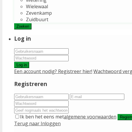
Wielewaal
Zevenkamp
Zuidbuurt
Zoeken
Log in
Log in
Een account nodig? Registreer hier!
Wachtwoord verg
Registreren
Ik ben het eens met
algemene voorwaarden
Regist
Terug naar Inloggen