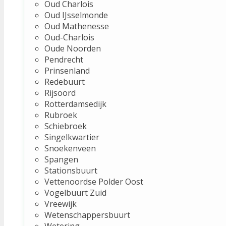
Oud Charlois
Oud IJsselmonde
Oud Mathenesse
Oud-Charlois
Oude Noorden
Pendrecht
Prinsenland
Redebuurt
Rijsoord
Rotterdamsedijk
Rubroek
Schiebroek
Singelkwartier
Snoekenveen
Spangen
Stationsbuurt
Vettenoordse Polder Oost
Vogelbuurt Zuid
Vreewijk
Wetenschappersbuurt
Wetering