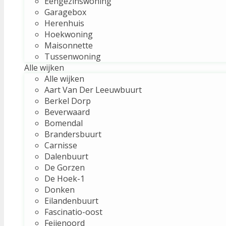
Eengezinswoning
Garagebox
Herenhuis
Hoekwoning
Maisonnette
Tussenwoning
Alle wijken
Alle wijken
Aart Van Der Leeuwbuurt
Berkel Dorp
Beverwaard
Bomendal
Brandersbuurt
Carnisse
Dalenbuurt
De Gorzen
De Hoek-1
Donken
Eilandenbuurt
Fascinatio-oost
Feijenoord