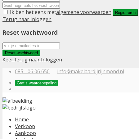
Ik ben het eens met
algemene voorwaarden
Registreren
Terug naar Inloggen
Reset wachtwoord
Reset wachtwoord
Keer terug naar Inloggen
085 - 06 06 650
info@makelaardijrijnmond.nl
Gratis waardebepaling
Home
Verkoop
Aankoop