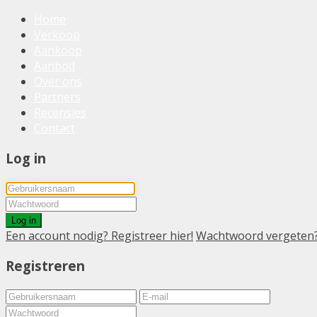
Home
Verkoop
Aankoop
Aanbod
Over ons
Partners
Recensies
Contact
Log in
Log in
Een account nodig? Registreer hier!
Wachtwoord vergeten
Registreren