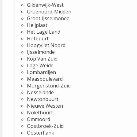
Gildenwijk-West
Groenoord-Midden
Groot IJsselmonde
Heijplaat
Het Lage Land
Hofbuurt
Hoogvliet Noord
IJsselmonde
Kop Van Zuid
Lage Weide
Lombardijen
Maasboulevard
Morgenstond-Zuid
Nesselande
Newtonbuurt
Nieuwe Westen
Noletbuurt
Ommoord
Oostbroek-Zuid
Oosterflank