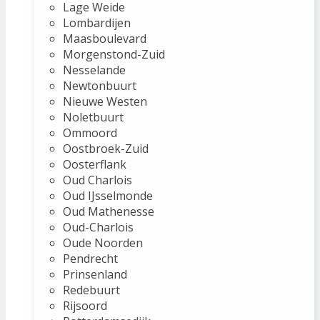
Lage Weide
Lombardijen
Maasboulevard
Morgenstond-Zuid
Nesselande
Newtonbuurt
Nieuwe Westen
Noletbuurt
Ommoord
Oostbroek-Zuid
Oosterflank
Oud Charlois
Oud IJsselmonde
Oud Mathenesse
Oud-Charlois
Oude Noorden
Pendrecht
Prinsenland
Redebuurt
Rijsoord