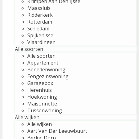
Krimpen Aan Den IJssel
Maassluis
Ridderkerk
Rotterdam
Schiedam
Spijkenisse
Vlaardingen
Alle soorten
Alle soorten
Appartement
Benedenwoning
Eengezinswoning
Garagebox
Herenhuis
Hoekwoning
Maisonnette
Tussenwoning
Alle wijken
Alle wijken
Aart Van Der Leeuwbuurt
Berkel Dorp