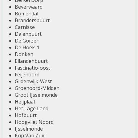
Berkel Dorp
Beverwaard
Bomendal
Brandersbuurt
Carnisse
Dalenbuurt
De Gorzen
De Hoek-1
Donken
Eilandenbuurt
Fascinatio-oost
Feijenoord
Gildenwijk-West
Groenoord-Midden
Groot IJsselmonde
Heijplaat
Het Lage Land
Hofbuurt
Hoogvliet Noord
IJsselmonde
Kop Van Zuid