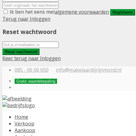
Ik ben het eens met
algemene voorwaarden
Registreren
Terug naar Inloggen
Reset wachtwoord
Reset wachtwoord
Keer terug naar Inloggen
085 - 06 06 650
info@makelaardijrijnmond.nl
Gratis waardebepaling
Home
Verkoop
Aankoop