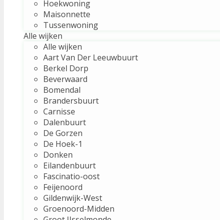
Hoekwoning
Maisonnette
Tussenwoning
Alle wijken
Alle wijken
Aart Van Der Leeuwbuurt
Berkel Dorp
Beverwaard
Bomendal
Brandersbuurt
Carnisse
Dalenbuurt
De Gorzen
De Hoek-1
Donken
Eilandenbuurt
Fascinatio-oost
Feijenoord
Gildenwijk-West
Groenoord-Midden
Groot IJsselmonde