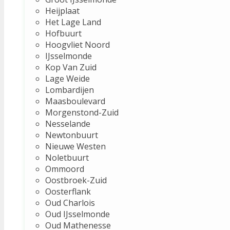
Heijplaat
Het Lage Land
Hofbuurt
Hoogvliet Noord
IJsselmonde
Kop Van Zuid
Lage Weide
Lombardijen
Maasboulevard
Morgenstond-Zuid
Nesselande
Newtonbuurt
Nieuwe Westen
Noletbuurt
Ommoord
Oostbroek-Zuid
Oosterflank
Oud Charlois
Oud IJsselmonde
Oud Mathenesse