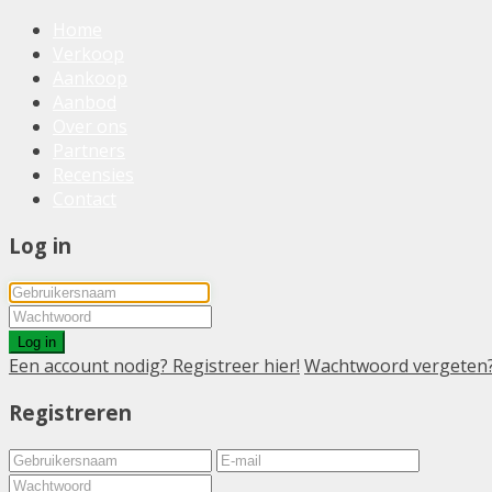
Home
Verkoop
Aankoop
Aanbod
Over ons
Partners
Recensies
Contact
Log in
Log in
Een account nodig? Registreer hier!
Wachtwoord vergeten
Registreren