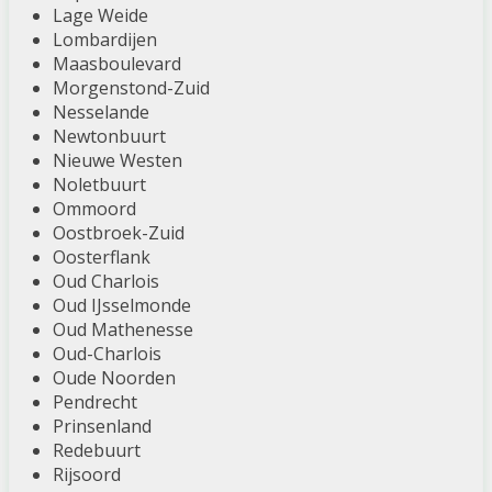
Lage Weide
Lombardijen
Maasboulevard
Morgenstond-Zuid
Nesselande
Newtonbuurt
Nieuwe Westen
Noletbuurt
Ommoord
Oostbroek-Zuid
Oosterflank
Oud Charlois
Oud IJsselmonde
Oud Mathenesse
Oud-Charlois
Oude Noorden
Pendrecht
Prinsenland
Redebuurt
Rijsoord