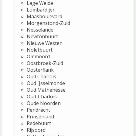
Lage Weide
Lombardijen
Maasboulevard
Morgenstond-Zuid
Nesselande
Newtonbuurt
Nieuwe Westen
Noletbuurt
Ommoord
Oostbroek-Zuid
Oosterflank
Oud Charlois
Oud IJsselmonde
Oud Mathenesse
Oud-Charlois
Oude Noorden
Pendrecht
Prinsenland
Redebuurt
Rijsoord