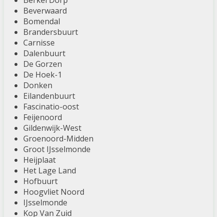
Berkel Dorp
Beverwaard
Bomendal
Brandersbuurt
Carnisse
Dalenbuurt
De Gorzen
De Hoek-1
Donken
Eilandenbuurt
Fascinatio-oost
Feijenoord
Gildenwijk-West
Groenoord-Midden
Groot IJsselmonde
Heijplaat
Het Lage Land
Hofbuurt
Hoogvliet Noord
IJsselmonde
Kop Van Zuid