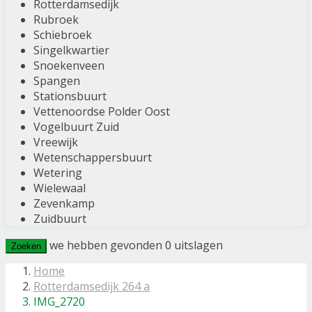
Rotterdamsedijk
Rubroek
Schiebroek
Singelkwartier
Snoekenveen
Spangen
Stationsbuurt
Vettenoordse Polder Oost
Vogelbuurt Zuid
Vreewijk
Wetenschappersbuurt
Wetering
Wielewaal
Zevenkamp
Zuidbuurt
we hebben gevonden
0
uitslagen
Zoeken
Home
Rotterdamsedijk 264 a
IMG_2720