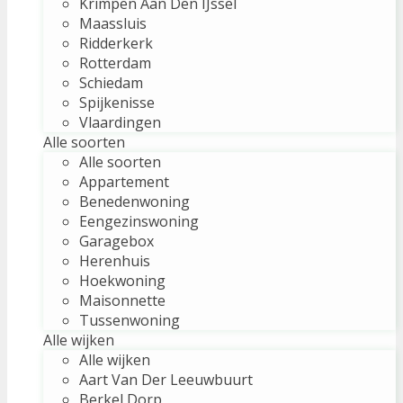
Krimpen Aan Den IJssel
Maassluis
Ridderkerk
Rotterdam
Schiedam
Spijkenisse
Vlaardingen
Alle soorten
Alle soorten
Appartement
Benedenwoning
Eengezinswoning
Garagebox
Herenhuis
Hoekwoning
Maisonnette
Tussenwoning
Alle wijken
Alle wijken
Aart Van Der Leeuwbuurt
Berkel Dorp