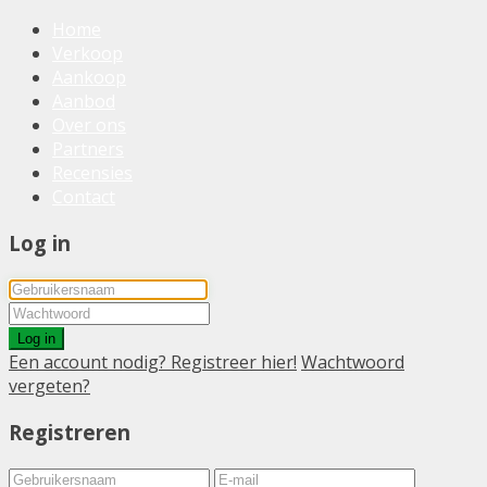
Home
Verkoop
Aankoop
Aanbod
Over ons
Partners
Recensies
Contact
Log in
Log in
Een account nodig? Registreer hier!
Wachtwoord
vergeten?
Registreren