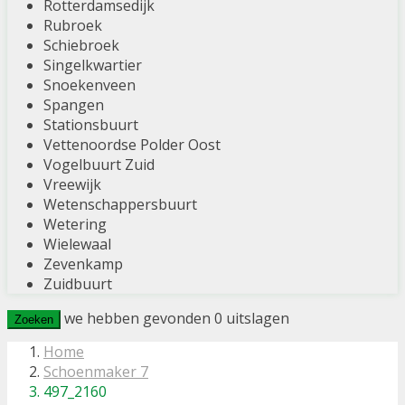
Rotterdamsedijk
Rubroek
Schiebroek
Singelkwartier
Snoekenveen
Spangen
Stationsbuurt
Vettenoordse Polder Oost
Vogelbuurt Zuid
Vreewijk
Wetenschappersbuurt
Wetering
Wielewaal
Zevenkamp
Zuidbuurt
we hebben gevonden
0
uitslagen
Zoeken
Home
Schoenmaker 7
497_2160