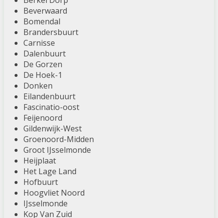
Berkel Dorp
Beverwaard
Bomendal
Brandersbuurt
Carnisse
Dalenbuurt
De Gorzen
De Hoek-1
Donken
Eilandenbuurt
Fascinatio-oost
Feijenoord
Gildenwijk-West
Groenoord-Midden
Groot IJsselmonde
Heijplaat
Het Lage Land
Hofbuurt
Hoogvliet Noord
IJsselmonde
Kop Van Zuid