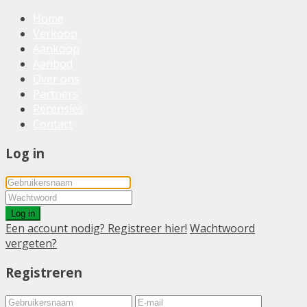
Home
Verkoop
Aankoop
Aanbod
Over ons
Partners
Recensies
Contact
Log in
Log in
Een account nodig? Registreer hier!
Wachtwoord
vergeten?
Registreren