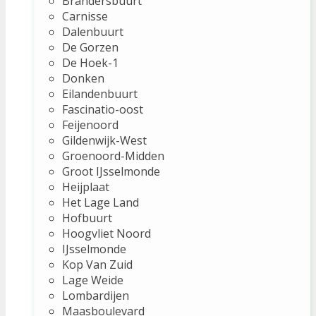
Brandersbuurt
Carnisse
Dalenbuurt
De Gorzen
De Hoek-1
Donken
Eilandenbuurt
Fascinatio-oost
Feijenoord
Gildenwijk-West
Groenoord-Midden
Groot IJsselmonde
Heijplaat
Het Lage Land
Hofbuurt
Hoogvliet Noord
IJsselmonde
Kop Van Zuid
Lage Weide
Lombardijen
Maasboulevard