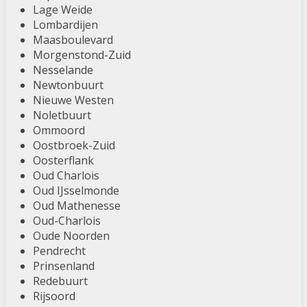
Lage Weide
Lombardijen
Maasboulevard
Morgenstond-Zuid
Nesselande
Newtonbuurt
Nieuwe Westen
Noletbuurt
Ommoord
Oostbroek-Zuid
Oosterflank
Oud Charlois
Oud IJsselmonde
Oud Mathenesse
Oud-Charlois
Oude Noorden
Pendrecht
Prinsenland
Redebuurt
Rijsoord