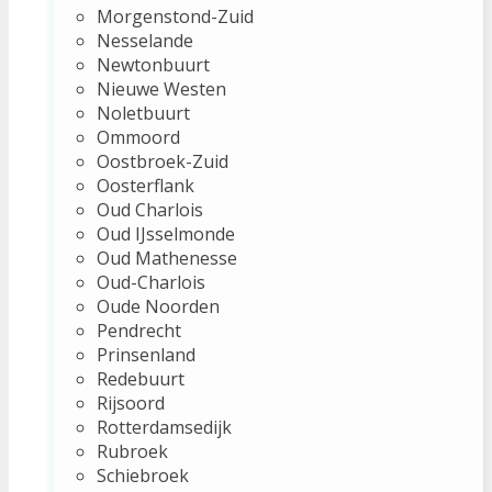
Morgenstond-Zuid
Nesselande
Newtonbuurt
Nieuwe Westen
Noletbuurt
Ommoord
Oostbroek-Zuid
Oosterflank
Oud Charlois
Oud IJsselmonde
Oud Mathenesse
Oud-Charlois
Oude Noorden
Pendrecht
Prinsenland
Redebuurt
Rijsoord
Rotterdamsedijk
Rubroek
Schiebroek