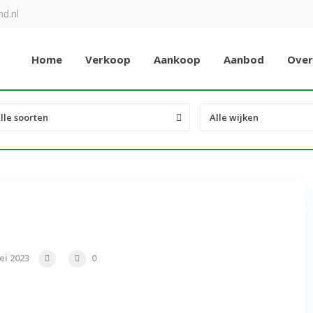
d.nl
Home
Verkoop
Aankoop
Aanbod
Over
lle soorten
Alle wijken
ei 2023
0