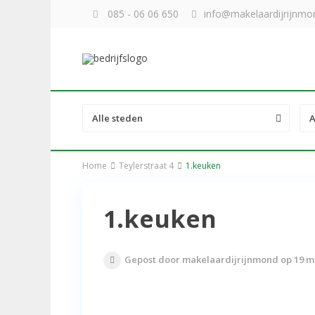
085 - 06 06 650
info@makelaardijrijnmon
Alle steden
A
Home
Teylerstraat 4
1.keuken
1.keuken
Gepost door makelaardijrijnmond op 19 m