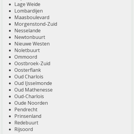
Lage Weide
Lombardijen
Maasboulevard
Morgenstond-Zuid
Nesselande
Newtonbuurt
Nieuwe Westen
Noletbuurt
Ommoord
Oostbroek-Zuid
Oosterflank
Oud Charlois
Oud IJsselmonde
Oud Mathenesse
Oud-Charlois
Oude Noorden
Pendrecht
Prinsenland
Redebuurt
Rijsoord