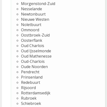
Morgenstond-Zuid
Nesselande
Newtonbuurt
Nieuwe Westen
Noletbuurt
Ommoord
Oostbroek-Zuid
Oosterflank
Oud Charlois
Oud IJsselmonde
Oud Mathenesse
Oud-Charlois
Oude Noorden
Pendrecht
Prinsenland
Redebuurt
Rijsoord
Rotterdamsedijk
Rubroek
Schiebroek