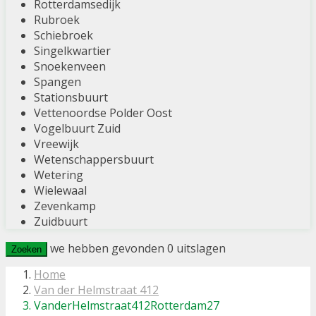
Rotterdamsedijk
Rubroek
Schiebroek
Singelkwartier
Snoekenveen
Spangen
Stationsbuurt
Vettenoordse Polder Oost
Vogelbuurt Zuid
Vreewijk
Wetenschappersbuurt
Wetering
Wielewaal
Zevenkamp
Zuidbuurt
we hebben gevonden
0
uitslagen
Zoeken
Home
Van der Helmstraat 412
VanderHelmstraat412Rotterdam27