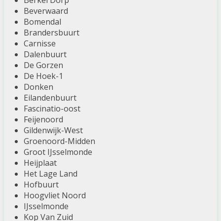
Berkel Dorp
Beverwaard
Bomendal
Brandersbuurt
Carnisse
Dalenbuurt
De Gorzen
De Hoek-1
Donken
Eilandenbuurt
Fascinatio-oost
Feijenoord
Gildenwijk-West
Groenoord-Midden
Groot IJsselmonde
Heijplaat
Het Lage Land
Hofbuurt
Hoogvliet Noord
IJsselmonde
Kop Van Zuid