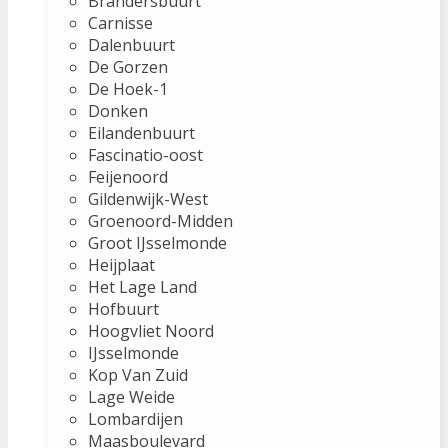
Brandersbuurt
Carnisse
Dalenbuurt
De Gorzen
De Hoek-1
Donken
Eilandenbuurt
Fascinatio-oost
Feijenoord
Gildenwijk-West
Groenoord-Midden
Groot IJsselmonde
Heijplaat
Het Lage Land
Hofbuurt
Hoogvliet Noord
IJsselmonde
Kop Van Zuid
Lage Weide
Lombardijen
Maasboulevard