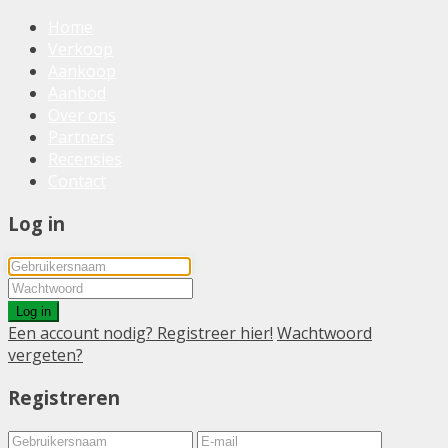
Home
Verkoop
Aankoop
Aanbod
Over ons
Partners
Recensies
Contact
Log in
Log in
Een account nodig? Registreer hier!
Wachtwoord
vergeten?
Registreren