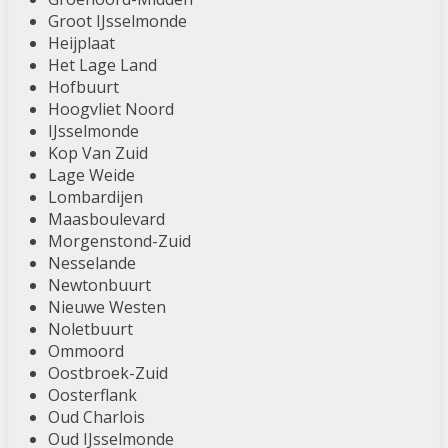
Groot IJsselmonde
Heijplaat
Het Lage Land
Hofbuurt
Hoogvliet Noord
IJsselmonde
Kop Van Zuid
Lage Weide
Lombardijen
Maasboulevard
Morgenstond-Zuid
Nesselande
Newtonbuurt
Nieuwe Westen
Noletbuurt
Ommoord
Oostbroek-Zuid
Oosterflank
Oud Charlois
Oud IJsselmonde