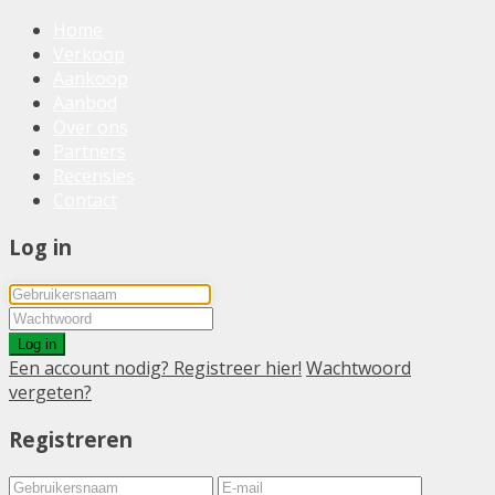
Home
Verkoop
Aankoop
Aanbod
Over ons
Partners
Recensies
Contact
Log in
Log in
Een account nodig? Registreer hier!
Wachtwoord
vergeten?
Registreren