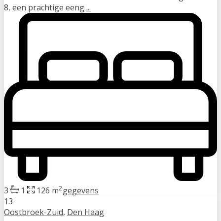
8, een prachtige eeng
...
2
3
1
126 m
gegevens
13
Oostbroek-Zuid
,
Den Haag