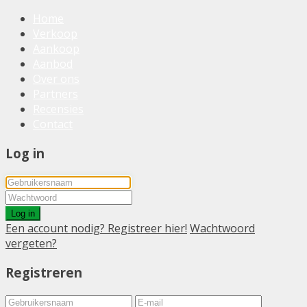
Home
Verkoop
Aankoop
Aanbod
Over ons
Partners
Recensies
Contact
Log in
Log in
Een account nodig? Registreer hier!
Wachtwoord
vergeten?
Registreren