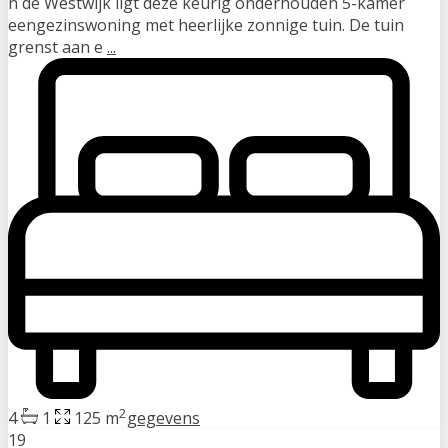
n de Westwijk ligt deze keurig onderhouden 5-kamer
eengezinswoning met heerlijke zonnige tuin. De tuin
grenst aan e
...
2
4
1
125 m
gegevens
19