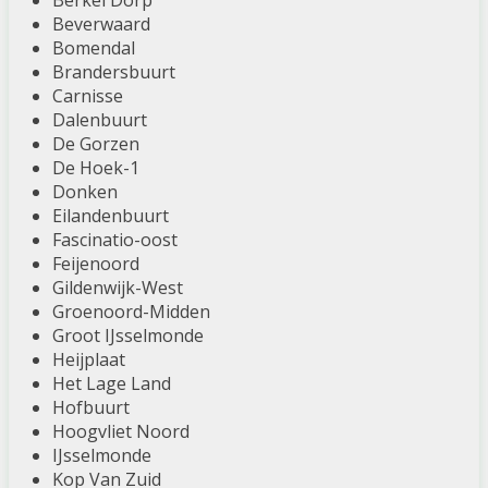
Berkel Dorp
Beverwaard
Bomendal
Brandersbuurt
Carnisse
Dalenbuurt
De Gorzen
De Hoek-1
Donken
Eilandenbuurt
Fascinatio-oost
Feijenoord
Gildenwijk-West
Groenoord-Midden
Groot IJsselmonde
Heijplaat
Het Lage Land
Hofbuurt
Hoogvliet Noord
IJsselmonde
Kop Van Zuid