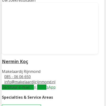
Uw zoekresultaten
Nermin Koç
Makelaardij Rijnmond
085 - 06 06 650
info@makelaardijrijnmond.nl
Verstuur e-mail
Bel
WhatsApp
Specialties & Service Areas