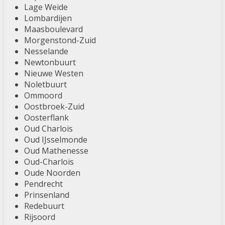
Lage Weide
Lombardijen
Maasboulevard
Morgenstond-Zuid
Nesselande
Newtonbuurt
Nieuwe Westen
Noletbuurt
Ommoord
Oostbroek-Zuid
Oosterflank
Oud Charlois
Oud IJsselmonde
Oud Mathenesse
Oud-Charlois
Oude Noorden
Pendrecht
Prinsenland
Redebuurt
Rijsoord