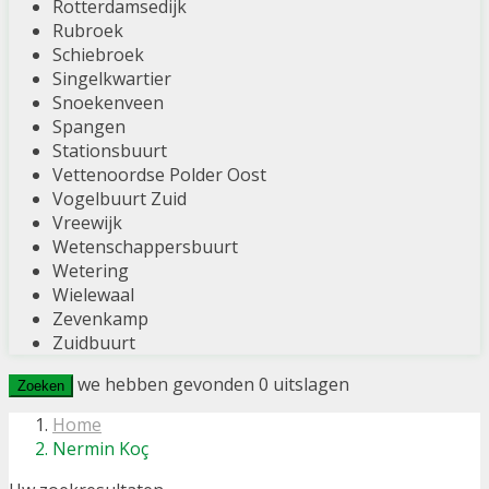
Rotterdamsedijk
Rubroek
Schiebroek
Singelkwartier
Snoekenveen
Spangen
Stationsbuurt
Vettenoordse Polder Oost
Vogelbuurt Zuid
Vreewijk
Wetenschappersbuurt
Wetering
Wielewaal
Zevenkamp
Zuidbuurt
we hebben gevonden
0
uitslagen
Zoeken
Home
Nermin Koç