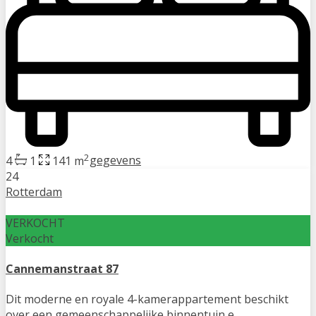
2
4
1
141 m
gegevens
24
Rotterdam
VERKOCHT
Verkocht
Cannemanstraat 87
Dit moderne en royale 4-kamerappartement beschikt
over een gemeenschappelijke binnentuin e
...