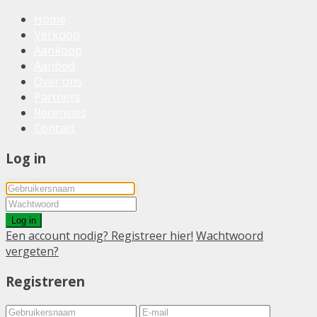
Home
Verkoop
Aankoop
Aanbod
Over ons
Partners
Recensies
Contact
Log in
Log in
Een account nodig? Registreer hier!
Wachtwoord
vergeten?
Registreren