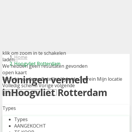
klik om zoom in te schakelen
Home
laden…
Hoogvliet Rotterdam
We hebben geen resultaten gevonden
open kaart
Woningen vermeld
Uitzicht
roadmap
Satelliet
Hybride
Terrein
Mijn locatie
Volledig scherm
Vorige
volgende
inHoogvliet Rotterdam
Types
Types
AANGEKOCHT