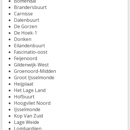
Bomendal
Brandersbuurt
Carnisse
Dalenbuurt
De Gorzen
De Hoek-1
Donken
Eilandenbuurt
Fascinatio-oost
Feijenoord
Gildenwijk-West
Groenoord-Midden
Groot IJsselmonde
Heijplaat
Het Lage Land
Hofbuurt
Hoogvliet Noord
IJsselmonde
Kop Van Zuid
Lage Weide
Lombardijen