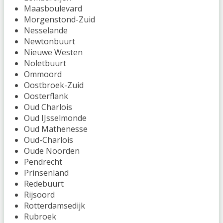
Maasboulevard
Morgenstond-Zuid
Nesselande
Newtonbuurt
Nieuwe Westen
Noletbuurt
Ommoord
Oostbroek-Zuid
Oosterflank
Oud Charlois
Oud IJsselmonde
Oud Mathenesse
Oud-Charlois
Oude Noorden
Pendrecht
Prinsenland
Redebuurt
Rijsoord
Rotterdamsedijk
Rubroek