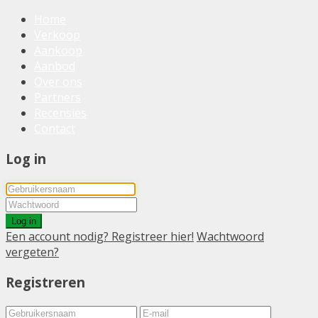
Home
Verkoop
Aankoop
Aanbod
Over ons
Partners
Recensies
Contact
Log in
Log in
Een account nodig? Registreer hier!
Wachtwoord
vergeten?
Registreren