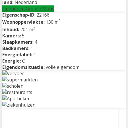
land:
Nederland
Openen in Google Maps
Eigenschap-ID:
22166
2
Woonoppervlakte:
130 m
2
Inhoud:
201 m
Kamers:
5
Slaapkamers:
4
Badkamers:
1
Energielabel:
C
Energie:
C
Eigendomsituatie:
volle eigemdom