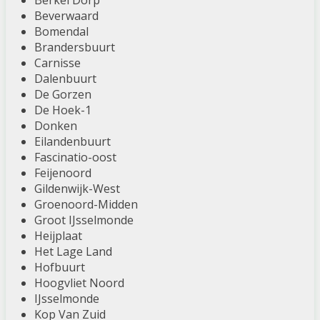
Berkel Dorp
Beverwaard
Bomendal
Brandersbuurt
Carnisse
Dalenbuurt
De Gorzen
De Hoek-1
Donken
Eilandenbuurt
Fascinatio-oost
Feijenoord
Gildenwijk-West
Groenoord-Midden
Groot IJsselmonde
Heijplaat
Het Lage Land
Hofbuurt
Hoogvliet Noord
IJsselmonde
Kop Van Zuid