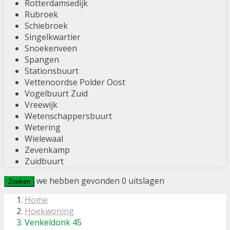
Rotterdamsedijk
Rubroek
Schiebroek
Singelkwartier
Snoekenveen
Spangen
Stationsbuurt
Vettenoordse Polder Oost
Vogelbuurt Zuid
Vreewijk
Wetenschappersbuurt
Wetering
Wielewaal
Zevenkamp
Zuidbuurt
we hebben gevonden
0
uitslagen
Zoeken
Home
Hoekwoning
Venkeldonk 45