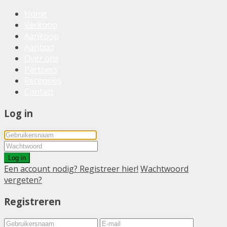
Home
Verkoop
Aankoop
Aanbod
Over ons
Partners
Recensies
Contact
Log in
Log in
Een account nodig? Registreer hier!
Wachtwoord
vergeten?
Registreren