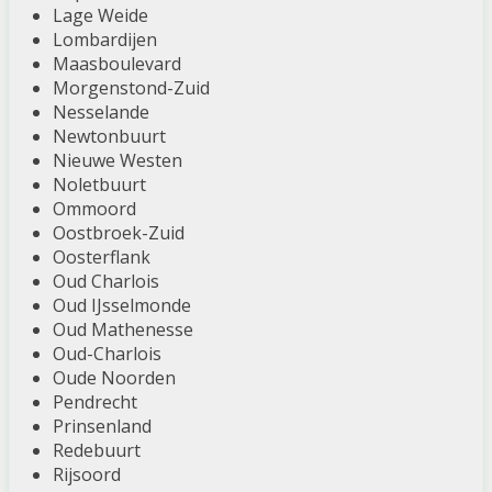
Lage Weide
Lombardijen
Maasboulevard
Morgenstond-Zuid
Nesselande
Newtonbuurt
Nieuwe Westen
Noletbuurt
Ommoord
Oostbroek-Zuid
Oosterflank
Oud Charlois
Oud IJsselmonde
Oud Mathenesse
Oud-Charlois
Oude Noorden
Pendrecht
Prinsenland
Redebuurt
Rijsoord