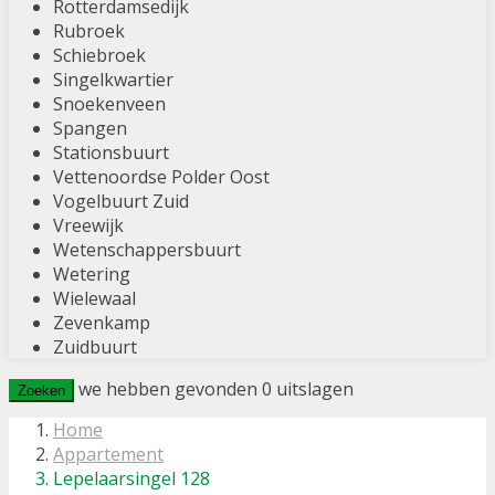
Rotterdamsedijk
Rubroek
Schiebroek
Singelkwartier
Snoekenveen
Spangen
Stationsbuurt
Vettenoordse Polder Oost
Vogelbuurt Zuid
Vreewijk
Wetenschappersbuurt
Wetering
Wielewaal
Zevenkamp
Zuidbuurt
we hebben gevonden
0
uitslagen
Zoeken
Home
Appartement
Lepelaarsingel 128