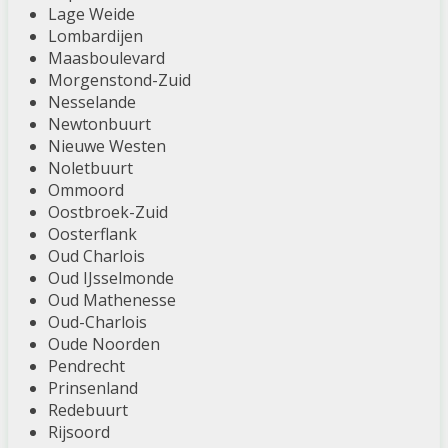
Lage Weide
Lombardijen
Maasboulevard
Morgenstond-Zuid
Nesselande
Newtonbuurt
Nieuwe Westen
Noletbuurt
Ommoord
Oostbroek-Zuid
Oosterflank
Oud Charlois
Oud IJsselmonde
Oud Mathenesse
Oud-Charlois
Oude Noorden
Pendrecht
Prinsenland
Redebuurt
Rijsoord