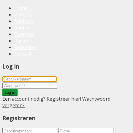
Home
Verkoop
Aankoop
Aanbod
Over ons
Partners
Recensies
Contact
Log in
Log in
Een account nodig? Registreer hier!
Wachtwoord
vergeten?
Registreren