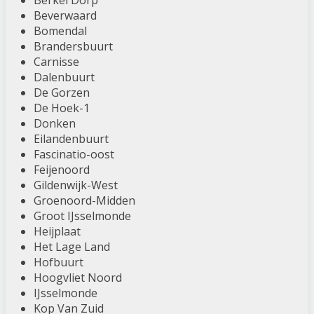
Berkel Dorp
Beverwaard
Bomendal
Brandersbuurt
Carnisse
Dalenbuurt
De Gorzen
De Hoek-1
Donken
Eilandenbuurt
Fascinatio-oost
Feijenoord
Gildenwijk-West
Groenoord-Midden
Groot IJsselmonde
Heijplaat
Het Lage Land
Hofbuurt
Hoogvliet Noord
IJsselmonde
Kop Van Zuid