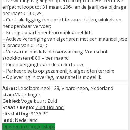
– De woning is gelegen op erfpachtgrond. Het recht van
erfpacht loopt tot 31 maart 2064 en de jaarlijkse bijdrage
bedraagt € 100,29;
– Centrale ligging ten opzichte van scholen, winkels en
het openbaar vervoer;
– Keurig appartementencomplex met lift;
– Actieve vereniging van eigenaren met een maandelijkse
bijdrage van € 140,–;
– Verwarmd middels blokverwarming. Voorschot
stookkosten € 80,– per maand;
– Eigen bergingbox in de onderbouw;
– Parkeerplaats op gezamenlijk, afgesloten terrein;
– Oplevering in overleg, maar snel is mogelijk.
Adres:
Lepelaarsingel 128, Vlaardingen, Nederland
stad:
Vlaardingen
Gebied:
Vogelbuurt Zuid
Staat / Regio:
Zuid-Holland
ritssluiting:
3136 PC
land:
Nederland
Openen in Google Maps