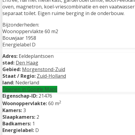
Entree, hal met meterkast, garderoberuimte, woon-eetkam
oven, magnetron, koel-vriescombinatie en een vaatwasser
separaat toilet. Eigen ruime berging in de onderbouw.
Bijzonderheden:
Woonoppervlakte 60 m2
Bouwjaar 1958
Energielabel D
Adres:
Eeldeplantsoen
stad:
Den Haag
Gebied:
Morgenstond-Zuid
Staat / Regio:
Zuid-Holland
land:
Nederland
Openen in Google Maps
Eigenschap-ID:
21476
2
Woonoppervlakte:
60 m
Kamers:
3
Slaapkamers:
2
Badkamers:
1
Energielabel:
D