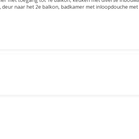
er met toegang tot 1e balkon, keuken met diverse inbouwa
, deur naar het 2e balkon, badkamer met inloopdouche met