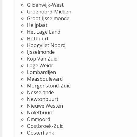
Gildenwijk-West
Groenoord-Midden
Groot IJsselmonde
Heijplaat
Het Lage Land
Hofbuurt
Hoogvliet Noord
IJsselmonde
Kop Van Zuid
Lage Weide
Lombardijen
Maasboulevard
Morgenstond-Zuid
Nesselande
Newtonbuurt
Nieuwe Westen
Noletbuurt
Ommoord
Oostbroek-Zuid
Oosterflank