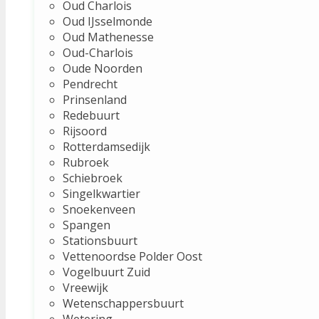
Oud Charlois
Oud IJsselmonde
Oud Mathenesse
Oud-Charlois
Oude Noorden
Pendrecht
Prinsenland
Redebuurt
Rijsoord
Rotterdamsedijk
Rubroek
Schiebroek
Singelkwartier
Snoekenveen
Spangen
Stationsbuurt
Vettenoordse Polder Oost
Vogelbuurt Zuid
Vreewijk
Wetenschappersbuurt
Wetering