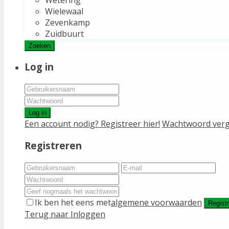
Wielewaal
Zevenkamp
Zuidbuurt
Zoeken
Log in
Log in
Een account nodig? Registreer hier!
Wachtwoord verg
Registreren
Ik ben het eens met
algemene voorwaarden
Regist
Terug naar Inloggen