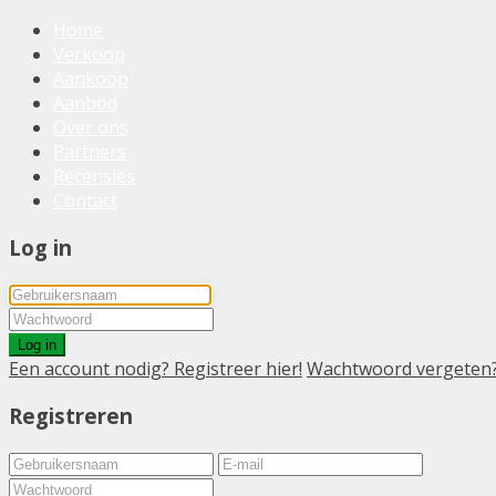
Home
Verkoop
Aankoop
Aanbod
Over ons
Partners
Recensies
Contact
Log in
Log in
Een account nodig? Registreer hier!
Wachtwoord vergeten
Registreren