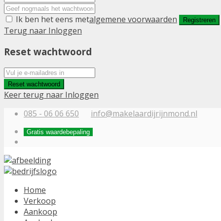
Ik ben het eens met
algemene voorwaarden
Registreren
Terug naar Inloggen
Reset wachtwoord
Reset wachtwoord
Keer terug naar Inloggen
085 - 06 06 650
info@makelaardijrijnmond.nl
Gratis waardebepaling
Home
Verkoop
Aankoop