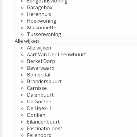
Eengezinswoning
Garagebox
Herenhuis
Hoekwoning
Maisonnette
Tussenwoning
Alle wijken
Alle wijken
Aart Van Der Leeuwbuurt
Berkel Dorp
Beverwaard
Bomendal
Brandersbuurt
Carnisse
Dalenbuurt
De Gorzen
De Hoek-1
Donken
Eilandenbuurt
Fascinatio-oost
Feijenoord