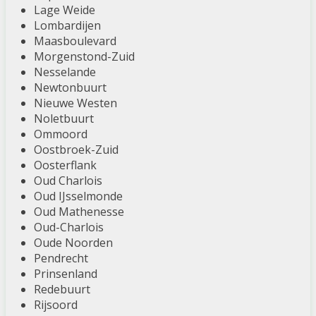
Lage Weide
Lombardijen
Maasboulevard
Morgenstond-Zuid
Nesselande
Newtonbuurt
Nieuwe Westen
Noletbuurt
Ommoord
Oostbroek-Zuid
Oosterflank
Oud Charlois
Oud IJsselmonde
Oud Mathenesse
Oud-Charlois
Oude Noorden
Pendrecht
Prinsenland
Redebuurt
Rijsoord