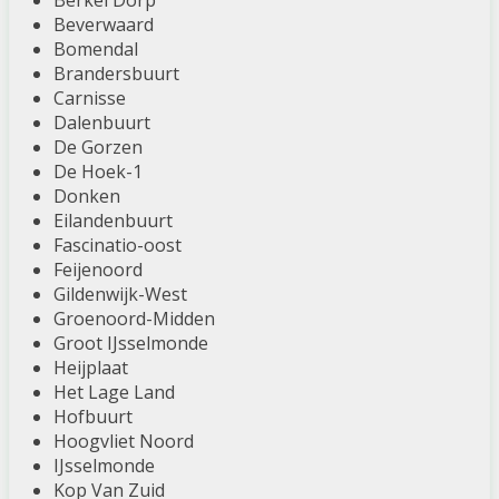
Berkel Dorp
Beverwaard
Bomendal
Brandersbuurt
Carnisse
Dalenbuurt
De Gorzen
De Hoek-1
Donken
Eilandenbuurt
Fascinatio-oost
Feijenoord
Gildenwijk-West
Groenoord-Midden
Groot IJsselmonde
Heijplaat
Het Lage Land
Hofbuurt
Hoogvliet Noord
IJsselmonde
Kop Van Zuid