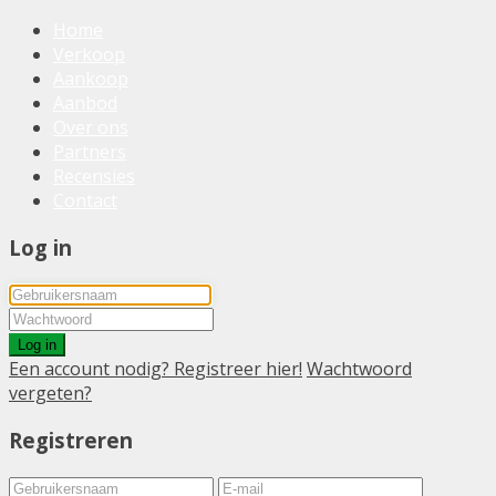
Home
Verkoop
Aankoop
Aanbod
Over ons
Partners
Recensies
Contact
Log in
Log in
Een account nodig? Registreer hier!
Wachtwoord
vergeten?
Registreren