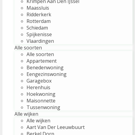
Krimpen Aan Den IJssel
Maassluis
Ridderkerk
Rotterdam
Schiedam
Spijkenisse
Vlaardingen
Alle soorten
Alle soorten
Appartement
Benedenwoning
Eengezinswoning
Garagebox
Herenhuis
Hoekwoning
Maisonnette
Tussenwoning
Alle wijken
Alle wijken
Aart Van Der Leeuwbuurt
Berkel Dorp