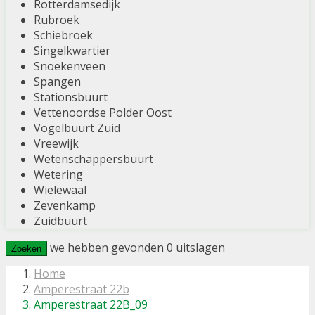
Rotterdamsedijk
Rubroek
Schiebroek
Singelkwartier
Snoekenveen
Spangen
Stationsbuurt
Vettenoordse Polder Oost
Vogelbuurt Zuid
Vreewijk
Wetenschappersbuurt
Wetering
Wielewaal
Zevenkamp
Zuidbuurt
we hebben gevonden
0
uitslagen
Zoeken
Home
Amperestraat 22b
Amperestraat 22B_09