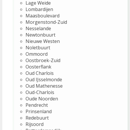
Lage Weide
Lombardijen
Maasboulevard
Morgenstond-Zuid
Nesselande
Newtonbuurt
Nieuwe Westen
Noletbuurt
Ommoord
Oostbroek-Zuid
Oosterflank
Oud Charlois
Oud IJsselmonde
Oud Mathenesse
Oud-Charlois
Oude Noorden
Pendrecht
Prinsenland
Redebuurt
Rijsoord