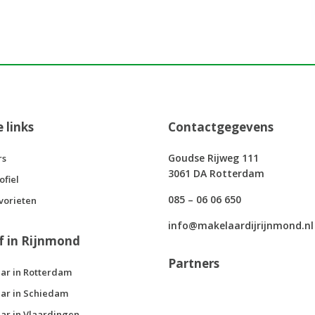
e links
Contactgegevens
Goudse Rijweg 111
rs
3061 DA Rotterdam
ofiel
085 – 06 06 650
vorieten
info@makelaardijrijnmond.nl
f in Rijnmond
Partners
ar in Rotterdam
ar in Schiedam
ar in Vlaardingen