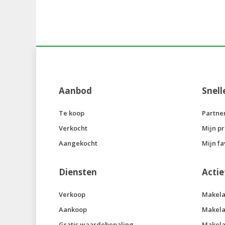
Aanbod
Snell
Te koop
Partne
Verkocht
Mijn pr
Aangekocht
Mijn fa
Diensten
Actie
Verkoop
Makela
Aankoop
Makela
Gratis waardebepaling
Makela