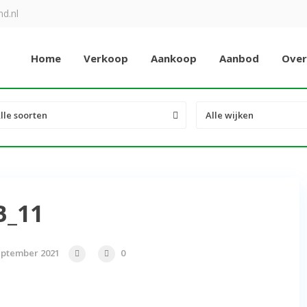
d.nl
Home
Verkoop
Aankoop
Aanbod
Over
lle soorten
Alle wijken
B_11
eptember 2021
0