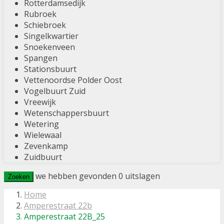
Rotterdamsedijk
Rubroek
Schiebroek
Singelkwartier
Snoekenveen
Spangen
Stationsbuurt
Vettenoordse Polder Oost
Vogelbuurt Zuid
Vreewijk
Wetenschappersbuurt
Wetering
Wielewaal
Zevenkamp
Zuidbuurt
we hebben gevonden
0
uitslagen
Zoeken
Home
Amperestraat 22b
Amperestraat 22B_25