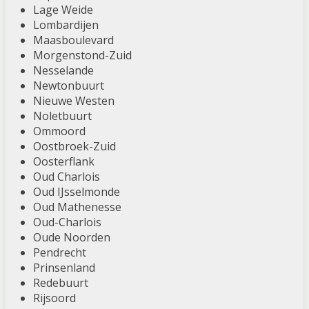
Lage Weide
Lombardijen
Maasboulevard
Morgenstond-Zuid
Nesselande
Newtonbuurt
Nieuwe Westen
Noletbuurt
Ommoord
Oostbroek-Zuid
Oosterflank
Oud Charlois
Oud IJsselmonde
Oud Mathenesse
Oud-Charlois
Oude Noorden
Pendrecht
Prinsenland
Redebuurt
Rijsoord