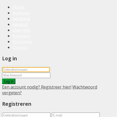
Home
Verkoop
Aankoop
Aanbod
Over ons
Partners
Recensies
Contact
Log in
Log in
Een account nodig? Registreer hier!
Wachtwoord
vergeten?
Registreren