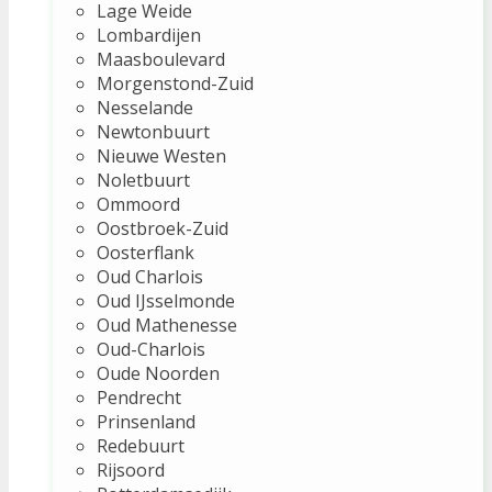
Lage Weide
Lombardijen
Maasboulevard
Morgenstond-Zuid
Nesselande
Newtonbuurt
Nieuwe Westen
Noletbuurt
Ommoord
Oostbroek-Zuid
Oosterflank
Oud Charlois
Oud IJsselmonde
Oud Mathenesse
Oud-Charlois
Oude Noorden
Pendrecht
Prinsenland
Redebuurt
Rijsoord