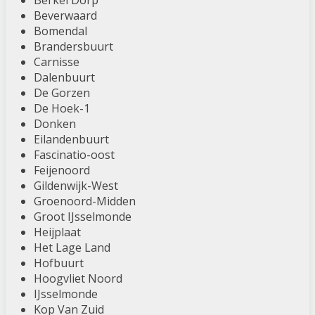
Berkel Dorp
Beverwaard
Bomendal
Brandersbuurt
Carnisse
Dalenbuurt
De Gorzen
De Hoek-1
Donken
Eilandenbuurt
Fascinatio-oost
Feijenoord
Gildenwijk-West
Groenoord-Midden
Groot IJsselmonde
Heijplaat
Het Lage Land
Hofbuurt
Hoogvliet Noord
IJsselmonde
Kop Van Zuid