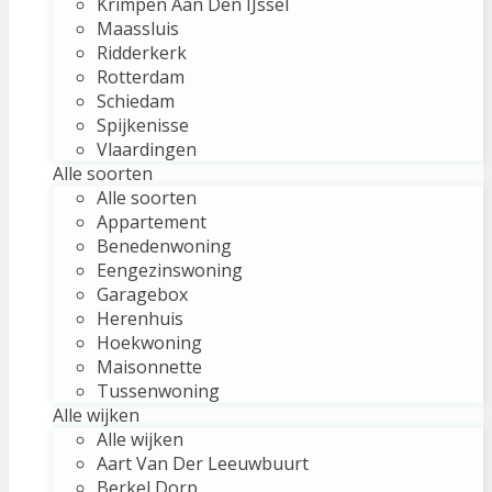
Krimpen Aan Den IJssel
Maassluis
Ridderkerk
Rotterdam
Schiedam
Spijkenisse
Vlaardingen
Alle soorten
Alle soorten
Appartement
Benedenwoning
Eengezinswoning
Garagebox
Herenhuis
Hoekwoning
Maisonnette
Tussenwoning
Alle wijken
Alle wijken
Aart Van Der Leeuwbuurt
Berkel Dorp