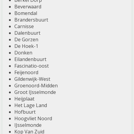
Berkel Dorp
Beverwaard
Bomendal
Brandersbuurt
Carnisse
Dalenbuurt
De Gorzen
De Hoek-1
Donken
Eilandenbuurt
Fascinatio-oost
Feijenoord
Gildenwijk-West
Groenoord-Midden
Groot IJsselmonde
Heijplaat
Het Lage Land
Hofbuurt
Hoogvliet Noord
IJsselmonde
Kop Van Zuid