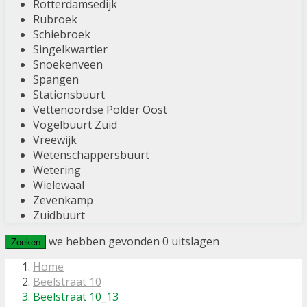
Rotterdamsedijk
Rubroek
Schiebroek
Singelkwartier
Snoekenveen
Spangen
Stationsbuurt
Vettenoordse Polder Oost
Vogelbuurt Zuid
Vreewijk
Wetenschappersbuurt
Wetering
Wielewaal
Zevenkamp
Zuidbuurt
we hebben gevonden
0
uitslagen
Zoeken
Home
Beelstraat 10
Beelstraat 10_13