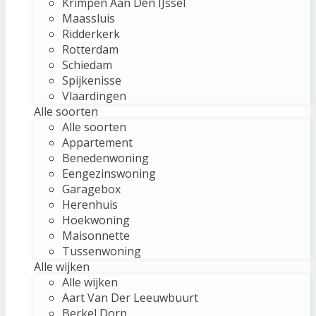
Krimpen Aan Den IJssel
Maassluis
Ridderkerk
Rotterdam
Schiedam
Spijkenisse
Vlaardingen
Alle soorten
Alle soorten
Appartement
Benedenwoning
Eengezinswoning
Garagebox
Herenhuis
Hoekwoning
Maisonnette
Tussenwoning
Alle wijken
Alle wijken
Aart Van Der Leeuwbuurt
Berkel Dorp