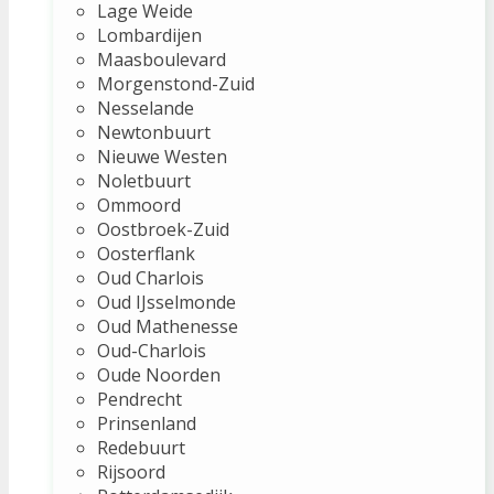
Lage Weide
Lombardijen
Maasboulevard
Morgenstond-Zuid
Nesselande
Newtonbuurt
Nieuwe Westen
Noletbuurt
Ommoord
Oostbroek-Zuid
Oosterflank
Oud Charlois
Oud IJsselmonde
Oud Mathenesse
Oud-Charlois
Oude Noorden
Pendrecht
Prinsenland
Redebuurt
Rijsoord