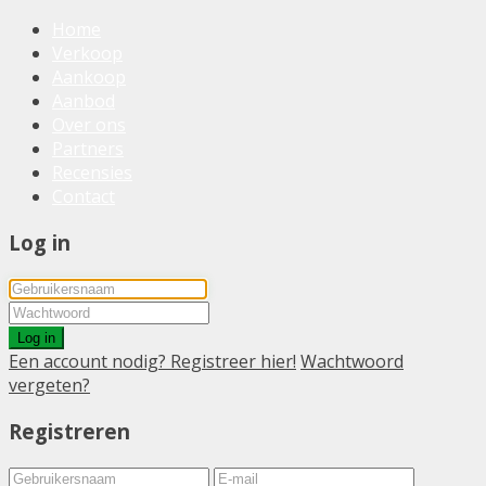
Home
Verkoop
Aankoop
Aanbod
Over ons
Partners
Recensies
Contact
Log in
Log in
Een account nodig? Registreer hier!
Wachtwoord
vergeten?
Registreren