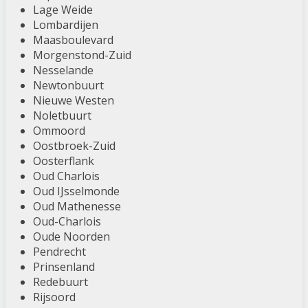
Lage Weide
Lombardijen
Maasboulevard
Morgenstond-Zuid
Nesselande
Newtonbuurt
Nieuwe Westen
Noletbuurt
Ommoord
Oostbroek-Zuid
Oosterflank
Oud Charlois
Oud IJsselmonde
Oud Mathenesse
Oud-Charlois
Oude Noorden
Pendrecht
Prinsenland
Redebuurt
Rijsoord