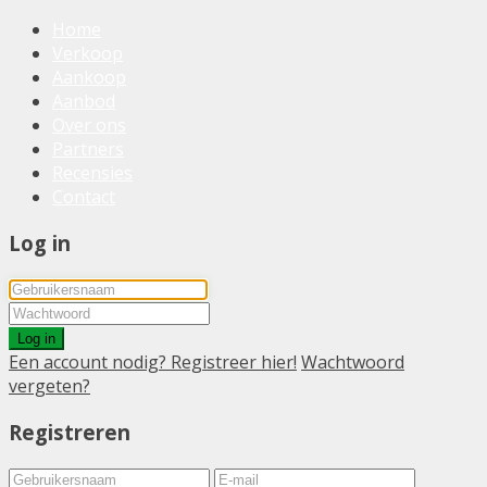
Home
Verkoop
Aankoop
Aanbod
Over ons
Partners
Recensies
Contact
Log in
Log in
Een account nodig? Registreer hier!
Wachtwoord
vergeten?
Registreren