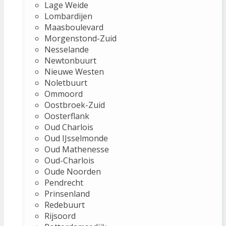
Lage Weide
Lombardijen
Maasboulevard
Morgenstond-Zuid
Nesselande
Newtonbuurt
Nieuwe Westen
Noletbuurt
Ommoord
Oostbroek-Zuid
Oosterflank
Oud Charlois
Oud IJsselmonde
Oud Mathenesse
Oud-Charlois
Oude Noorden
Pendrecht
Prinsenland
Redebuurt
Rijsoord