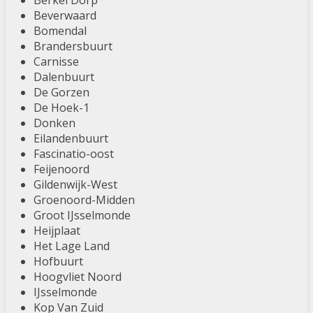
Berkel Dorp
Beverwaard
Bomendal
Brandersbuurt
Carnisse
Dalenbuurt
De Gorzen
De Hoek-1
Donken
Eilandenbuurt
Fascinatio-oost
Feijenoord
Gildenwijk-West
Groenoord-Midden
Groot IJsselmonde
Heijplaat
Het Lage Land
Hofbuurt
Hoogvliet Noord
IJsselmonde
Kop Van Zuid