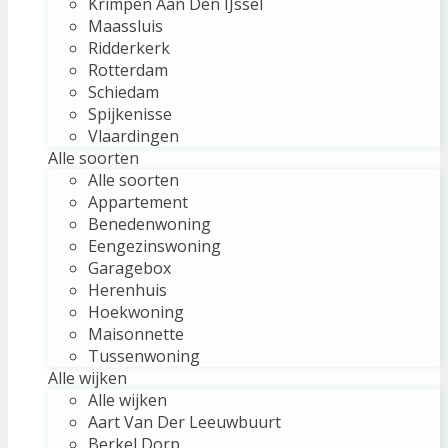
Krimpen Aan Den IJssel
Maassluis
Ridderkerk
Rotterdam
Schiedam
Spijkenisse
Vlaardingen
Alle soorten
Alle soorten
Appartement
Benedenwoning
Eengezinswoning
Garagebox
Herenhuis
Hoekwoning
Maisonnette
Tussenwoning
Alle wijken
Alle wijken
Aart Van Der Leeuwbuurt
Berkel Dorp