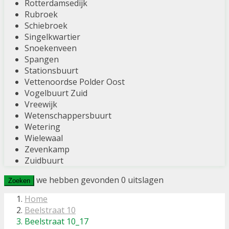
Rotterdamsedijk
Rubroek
Schiebroek
Singelkwartier
Snoekenveen
Spangen
Stationsbuurt
Vettenoordse Polder Oost
Vogelbuurt Zuid
Vreewijk
Wetenschappersbuurt
Wetering
Wielewaal
Zevenkamp
Zuidbuurt
we hebben gevonden
0
uitslagen
Zoeken
Home
Beelstraat 10
Beelstraat 10_17