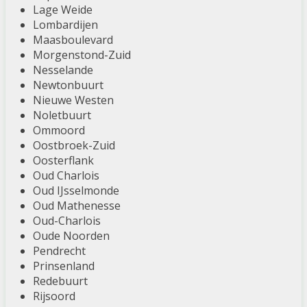
Lage Weide
Lombardijen
Maasboulevard
Morgenstond-Zuid
Nesselande
Newtonbuurt
Nieuwe Westen
Noletbuurt
Ommoord
Oostbroek-Zuid
Oosterflank
Oud Charlois
Oud IJsselmonde
Oud Mathenesse
Oud-Charlois
Oude Noorden
Pendrecht
Prinsenland
Redebuurt
Rijsoord