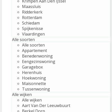
Krimpen Aan Den IJssel
Maassluis
Ridderkerk
Rotterdam
Schiedam
Spijkenisse
Vlaardingen
Alle soorten
Alle soorten
Appartement
Benedenwoning
Eengezinswoning
Garagebox
Herenhuis
Hoekwoning
Maisonnette
Tussenwoning
Alle wijken
Alle wijken
Aart Van Der Leeuwbuurt
Berkel Dorp