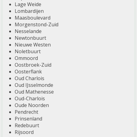
Lage Weide
Lombardijen
Maasboulevard
Morgenstond-Zuid
Nesselande
Newtonbuurt
Nieuwe Westen
Noletbuurt
Ommoord
Oostbroek-Zuid
Oosterflank
Oud Charlois
Oud IJsselmonde
Oud Mathenesse
Oud-Charlois
Oude Noorden
Pendrecht
Prinsenland
Redebuurt
Rijsoord