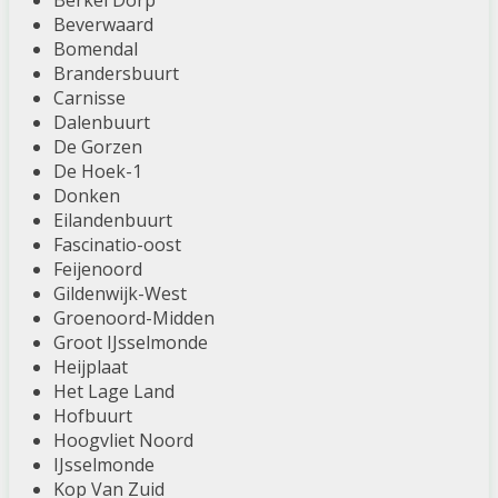
Berkel Dorp
Beverwaard
Bomendal
Brandersbuurt
Carnisse
Dalenbuurt
De Gorzen
De Hoek-1
Donken
Eilandenbuurt
Fascinatio-oost
Feijenoord
Gildenwijk-West
Groenoord-Midden
Groot IJsselmonde
Heijplaat
Het Lage Land
Hofbuurt
Hoogvliet Noord
IJsselmonde
Kop Van Zuid