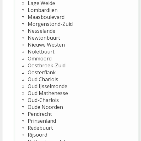
Lage Weide
Lombardijen
Maasboulevard
Morgenstond-Zuid
Nesselande
Newtonbuurt
Nieuwe Westen
Noletbuurt
Ommoord
Oostbroek-Zuid
Oosterflank
Oud Charlois
Oud IJsselmonde
Oud Mathenesse
Oud-Charlois
Oude Noorden
Pendrecht
Prinsenland
Redebuurt
Rijsoord