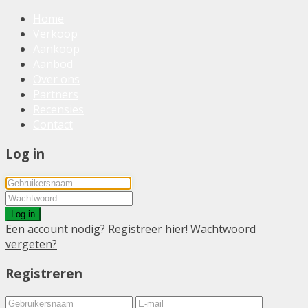
Home
Verkoop
Aankoop
Aanbod
Over ons
Partners
Recensies
Contact
Log in
Log in
Een account nodig? Registreer hier!
Wachtwoord
vergeten?
Registreren