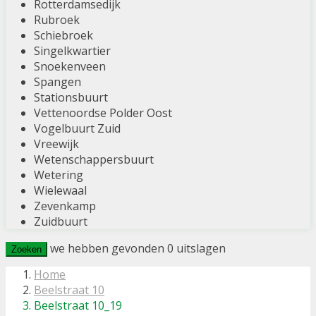
Rotterdamsedijk
Rubroek
Schiebroek
Singelkwartier
Snoekenveen
Spangen
Stationsbuurt
Vettenoordse Polder Oost
Vogelbuurt Zuid
Vreewijk
Wetenschappersbuurt
Wetering
Wielewaal
Zevenkamp
Zuidbuurt
we hebben gevonden
0
uitslagen
Zoeken
Home
Beelstraat 10
Beelstraat 10_19