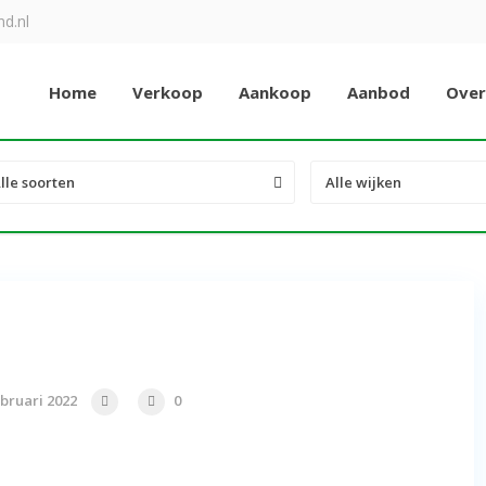
d.nl
Home
Verkoop
Aankoop
Aanbod
Over
lle soorten
Alle wijken
bruari 2022
0