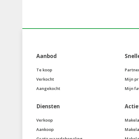
Aanbod
Snell
Te koop
Partne
Verkocht
Mijn pr
Aangekocht
Mijn fa
Diensten
Actie
Verkoop
Makela
Aankoop
Makela
Gratis waardebepaling
Makela