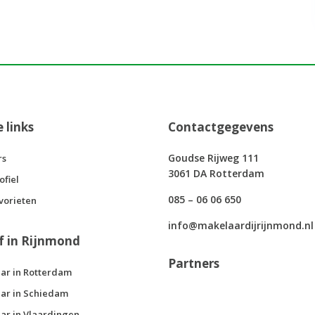
e links
Contactgegevens
Goudse Rijweg 111
rs
3061 DA Rotterdam
ofiel
085 – 06 06 650
vorieten
info@makelaardijrijnmond.nl
f in Rijnmond
Partners
ar in Rotterdam
ar in Schiedam
ar in Vlaardingen