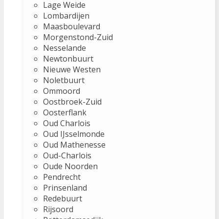
Lage Weide
Lombardijen
Maasboulevard
Morgenstond-Zuid
Nesselande
Newtonbuurt
Nieuwe Westen
Noletbuurt
Ommoord
Oostbroek-Zuid
Oosterflank
Oud Charlois
Oud IJsselmonde
Oud Mathenesse
Oud-Charlois
Oude Noorden
Pendrecht
Prinsenland
Redebuurt
Rijsoord