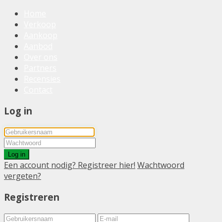
Home
Verkoop
Aankoop
Aanbod
Over ons
Partners
Recensies
Contact
Log in
Log in
Een account nodig? Registreer hier!
Wachtwoord
vergeten?
Registreren