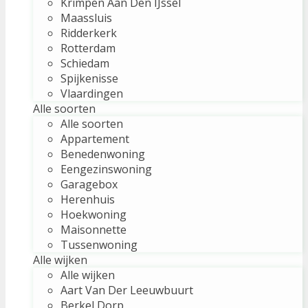
Krimpen Aan Den IJssel
Maassluis
Ridderkerk
Rotterdam
Schiedam
Spijkenisse
Vlaardingen
Alle soorten
Alle soorten
Appartement
Benedenwoning
Eengezinswoning
Garagebox
Herenhuis
Hoekwoning
Maisonnette
Tussenwoning
Alle wijken
Alle wijken
Aart Van Der Leeuwbuurt
Berkel Dorp