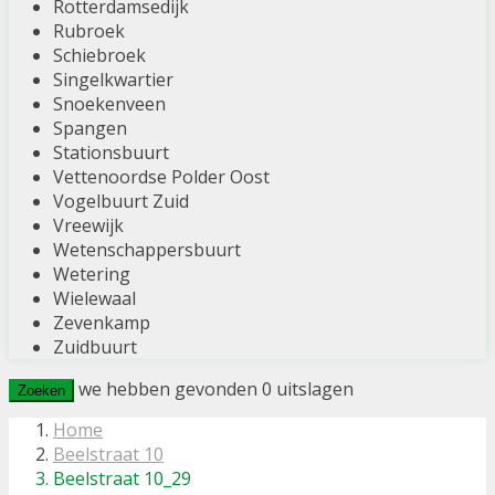
Rotterdamsedijk
Rubroek
Schiebroek
Singelkwartier
Snoekenveen
Spangen
Stationsbuurt
Vettenoordse Polder Oost
Vogelbuurt Zuid
Vreewijk
Wetenschappersbuurt
Wetering
Wielewaal
Zevenkamp
Zuidbuurt
we hebben gevonden
0
uitslagen
Zoeken
Home
Beelstraat 10
Beelstraat 10_29