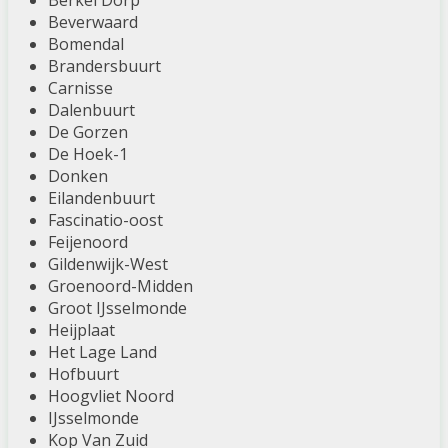
Berkel Dorp
Beverwaard
Bomendal
Brandersbuurt
Carnisse
Dalenbuurt
De Gorzen
De Hoek-1
Donken
Eilandenbuurt
Fascinatio-oost
Feijenoord
Gildenwijk-West
Groenoord-Midden
Groot IJsselmonde
Heijplaat
Het Lage Land
Hofbuurt
Hoogvliet Noord
IJsselmonde
Kop Van Zuid