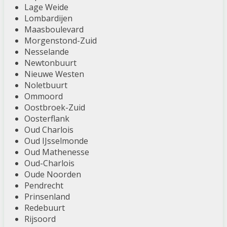
Lage Weide
Lombardijen
Maasboulevard
Morgenstond-Zuid
Nesselande
Newtonbuurt
Nieuwe Westen
Noletbuurt
Ommoord
Oostbroek-Zuid
Oosterflank
Oud Charlois
Oud IJsselmonde
Oud Mathenesse
Oud-Charlois
Oude Noorden
Pendrecht
Prinsenland
Redebuurt
Rijsoord