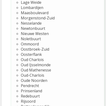
Lage Weide
Lombardijen
Maasboulevard
Morgenstond-Zuid
Nesselande
Newtonbuurt
Nieuwe Westen
Noletbuurt
Ommoord
Oostbroek-Zuid
Oosterflank
Oud Charlois
Oud IJsselmonde
Oud Mathenesse
Oud-Charlois
Oude Noorden
Pendrecht
Prinsenland
Redebuurt
Rijsoord