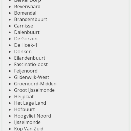
Berkel Dorp
Beverwaard
Bomendal
Brandersbuurt
Carnisse
Dalenbuurt
De Gorzen
De Hoek-1
Donken
Eilandenbuurt
Fascinatio-oost
Feijenoord
Gildenwijk-West
Groenoord-Midden
Groot IJsselmonde
Heijplaat
Het Lage Land
Hofbuurt
Hoogvliet Noord
IJsselmonde
Kop Van Zuid