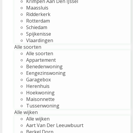
Krimpen Aan Den IJssel
Maassluis
Ridderkerk
Rotterdam
Schiedam
Spijkenisse
Vlaardingen
Alle soorten
Alle soorten
Appartement
Benedenwoning
Eengezinswoning
Garagebox
Herenhuis
Hoekwoning
Maisonnette
Tussenwoning
Alle wijken
Alle wijken
Aart Van Der Leeuwbuurt
Berkel Dorp