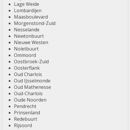
Lage Weide
Lombardijen
Maasboulevard
Morgenstond-Zuid
Nesselande
Newtonbuurt
Nieuwe Westen
Noletbuurt
Ommoord
Oostbroek-Zuid
Oosterflank
Oud Charlois
Oud IJsselmonde
Oud Mathenesse
Oud-Charlois
Oude Noorden
Pendrecht
Prinsenland
Redebuurt
Rijsoord