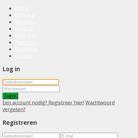
Home
Verkoop
Aankoop
Aanbod
Over ons
Partners
Recensies
Contact
Log in
Log in
Een account nodig? Registreer hier!
Wachtwoord
vergeten?
Registreren