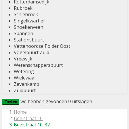
Rotterdamsedijk
Rubroek
Schiebroek
Singelkwartier
Snoekenveen
Spangen
Stationsbuurt
Vettenoordse Polder Oost
Vogelbuurt Zuid
Vreewijk
Wetenschappersbuurt
Wetering
Wielewaal
Zevenkamp
Zuidbuurt
we hebben gevonden
0
uitslagen
Zoeken
Home
Beelstraat 10
Beelstraat 10_32