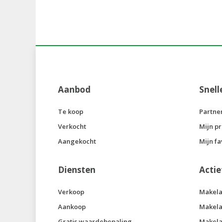
Aanbod
Snell
Te koop
Partne
Verkocht
Mijn pr
Aangekocht
Mijn fa
Diensten
Actie
Verkoop
Makela
Aankoop
Makela
Gratis waardebepaling
Makela