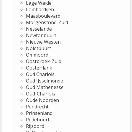
Lage Weide
Lombardijen
Maasboulevard
Morgenstond-Zuid
Nesselande
Newtonbuurt
Nieuwe Westen
Noletbuurt
Ommoord
Oostbroek-Zuid
Oosterflank
Oud Charlois
Oud IJsselmonde
Oud Mathenesse
Oud-Charlois
Oude Noorden
Pendrecht
Prinsenland
Redebuurt
Rijsoord