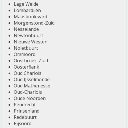
Lage Weide
Lombardijen
Maasboulevard
Morgenstond-Zuid
Nesselande
Newtonbuurt
Nieuwe Westen
Noletbuurt
Ommoord
Oostbroek-Zuid
Oosterflank
Oud Charlois
Oud IJsselmonde
Oud Mathenesse
Oud-Charlois
Oude Noorden
Pendrecht
Prinsenland
Redebuurt
Rijsoord