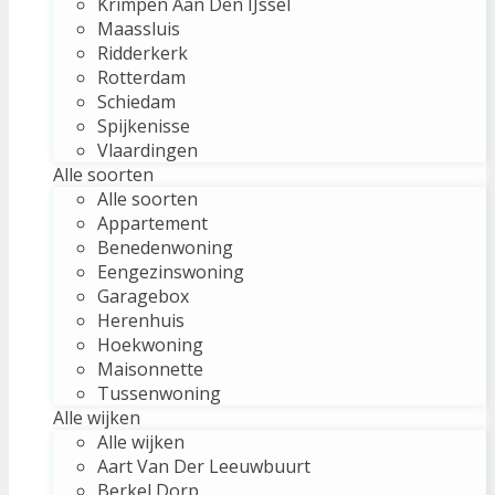
Krimpen Aan Den IJssel
Maassluis
Ridderkerk
Rotterdam
Schiedam
Spijkenisse
Vlaardingen
Alle soorten
Alle soorten
Appartement
Benedenwoning
Eengezinswoning
Garagebox
Herenhuis
Hoekwoning
Maisonnette
Tussenwoning
Alle wijken
Alle wijken
Aart Van Der Leeuwbuurt
Berkel Dorp