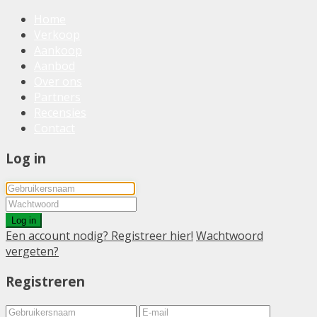
Home
Verkoop
Aankoop
Aanbod
Over ons
Partners
Recensies
Contact
Log in
Log in
Een account nodig? Registreer hier!
Wachtwoord
vergeten?
Registreren