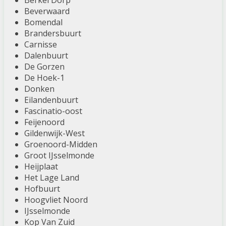
Berkel Dorp
Beverwaard
Bomendal
Brandersbuurt
Carnisse
Dalenbuurt
De Gorzen
De Hoek-1
Donken
Eilandenbuurt
Fascinatio-oost
Feijenoord
Gildenwijk-West
Groenoord-Midden
Groot IJsselmonde
Heijplaat
Het Lage Land
Hofbuurt
Hoogvliet Noord
IJsselmonde
Kop Van Zuid