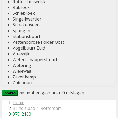
Rotterdamsedijk
Rubroek
Schiebroek
Singelkwartier
Snoekenveen
Spangen
Stationsbuurt
Vettenoordse Polder Oost
Vogelbuurt Zuid
Vreewijk
Wetenschappersbuurt
Wetering
Wielewaal
Zevenkamp
Zuidbuurt
we hebben gevonden
0
uitslagen
Zoeken
Home
Brindisipad 4, Rotterdam
979_2160