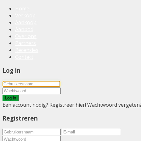
Home
Verkoop
Aankoop
Aanbod
Over ons
Partners
Recensies
Contact
Log in
Log in
Een account nodig? Registreer hier!
Wachtwoord vergeten
Registreren