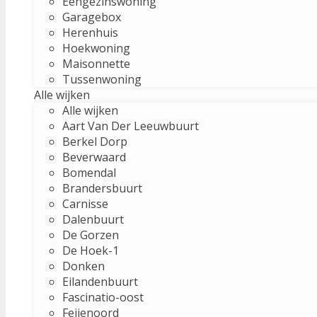
Eengezinswoning
Garagebox
Herenhuis
Hoekwoning
Maisonnette
Tussenwoning
Alle wijken
Alle wijken
Aart Van Der Leeuwbuurt
Berkel Dorp
Beverwaard
Bomendal
Brandersbuurt
Carnisse
Dalenbuurt
De Gorzen
De Hoek-1
Donken
Eilandenbuurt
Fascinatio-oost
Feijenoord