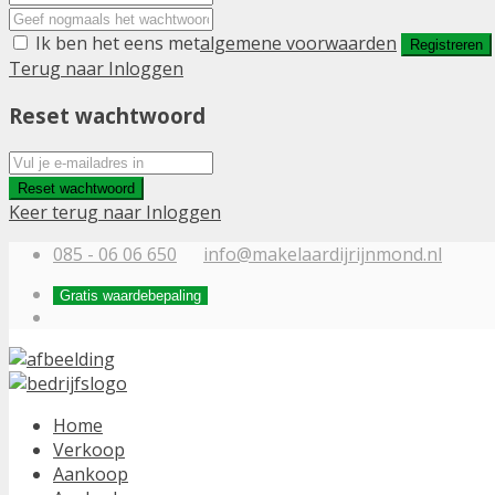
Ik ben het eens met
algemene voorwaarden
Registreren
Terug naar Inloggen
Reset wachtwoord
Reset wachtwoord
Keer terug naar Inloggen
085 - 06 06 650
info@makelaardijrijnmond.nl
Gratis waardebepaling
Home
Verkoop
Aankoop