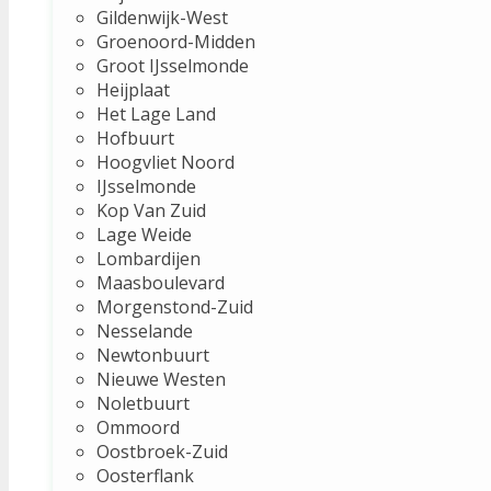
Gildenwijk-West
Groenoord-Midden
Groot IJsselmonde
Heijplaat
Het Lage Land
Hofbuurt
Hoogvliet Noord
IJsselmonde
Kop Van Zuid
Lage Weide
Lombardijen
Maasboulevard
Morgenstond-Zuid
Nesselande
Newtonbuurt
Nieuwe Westen
Noletbuurt
Ommoord
Oostbroek-Zuid
Oosterflank