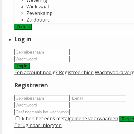
Wielewaal
Zevenkamp
Zuidbuurt
Zoeken
Log in
Log in
Een account nodig? Registreer hier!
Wachtwoord verg
Registreren
Ik ben het eens met
algemene voorwaarden
Regist
Terug naar Inloggen