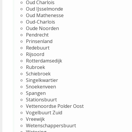
Oud Charlois
Oud IJsselmonde
Oud Mathenesse
Oud-Charlois
Oude Noorden
Pendrecht
Prinsenland
Redebuurt
Rijsoord
Rotterdamsedijk
Rubroek
Schiebroek
Singelkwartier
Snoekenveen
Spangen
Stationsbuurt
Vettenoordse Polder Oost
Vogelbuurt Zuid
Vreewijk
Wetenschappersbuurt
Wetering