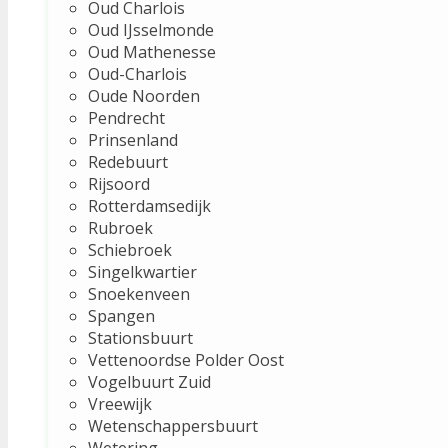
Oud Charlois
Oud IJsselmonde
Oud Mathenesse
Oud-Charlois
Oude Noorden
Pendrecht
Prinsenland
Redebuurt
Rijsoord
Rotterdamsedijk
Rubroek
Schiebroek
Singelkwartier
Snoekenveen
Spangen
Stationsbuurt
Vettenoordse Polder Oost
Vogelbuurt Zuid
Vreewijk
Wetenschappersbuurt
Wetering