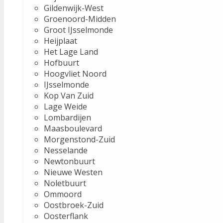
Gildenwijk-West
Groenoord-Midden
Groot IJsselmonde
Heijplaat
Het Lage Land
Hofbuurt
Hoogvliet Noord
IJsselmonde
Kop Van Zuid
Lage Weide
Lombardijen
Maasboulevard
Morgenstond-Zuid
Nesselande
Newtonbuurt
Nieuwe Westen
Noletbuurt
Ommoord
Oostbroek-Zuid
Oosterflank