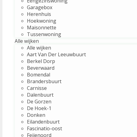
Eengezinswoning
Garagebox
Herenhuis
Hoekwoning
Maisonnette
Tussenwoning
Alle wijken
Alle wijken
Aart Van Der Leeuwbuurt
Berkel Dorp
Beverwaard
Bomendal
Brandersbuurt
Carnisse
Dalenbuurt
De Gorzen
De Hoek-1
Donken
Eilandenbuurt
Fascinatio-oost
Feijenoord