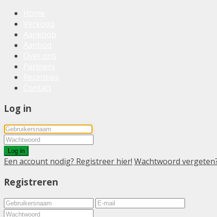
Home
Verkoop
Aankoop
Aanbod
Over ons
Partners
Recensies
Contact
Log in
Log in
Een account nodig? Registreer hier!
Wachtwoord vergeten
Registreren