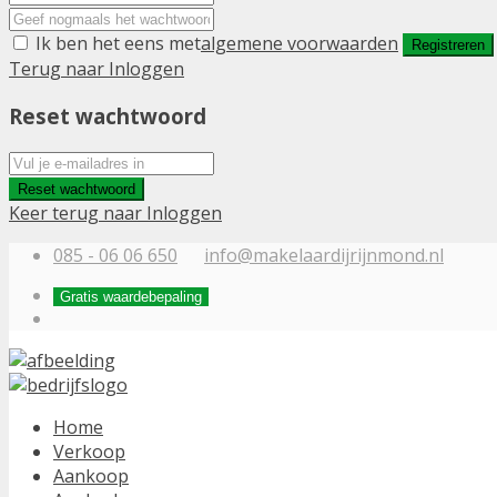
Ik ben het eens met
algemene voorwaarden
Registreren
Terug naar Inloggen
Reset wachtwoord
Reset wachtwoord
Keer terug naar Inloggen
085 - 06 06 650
info@makelaardijrijnmond.nl
Gratis waardebepaling
Home
Verkoop
Aankoop