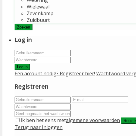
Wielewaal
Zevenkamp
Zuidbuurt
Zoeken
Log in
Log in
Een account nodig? Registreer hier!
Wachtwoord verg
Registreren
Ik ben het eens met
algemene voorwaarden
Regist
Terug naar Inloggen