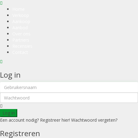
Home
Verkoop
Aankoop
Aanbod
Over ons
Partners
Recensies
Contact
Log in
Log in
Een account nodig? Registreer hier!
Wachtwoord vergeten?
Registreren