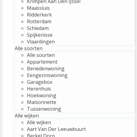
Krimpen Aan Den IJssel
Maassluis
Ridderkerk
Rotterdam
Schiedam
Spijkenisse
Vlaardingen
Alle soorten
Alle soorten
Appartement
Benedenwoning
Eengezinswoning
Garagebox
Herenhuis
Hoekwoning
Maisonnette
Tussenwoning
Alle wijken
Alle wijken
Aart Van Der Leeuwbuurt
Berkel Dorp