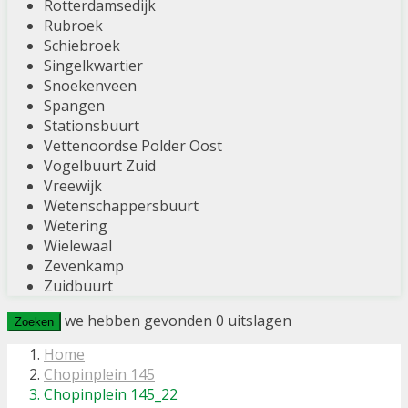
Rotterdamsedijk
Rubroek
Schiebroek
Singelkwartier
Snoekenveen
Spangen
Stationsbuurt
Vettenoordse Polder Oost
Vogelbuurt Zuid
Vreewijk
Wetenschappersbuurt
Wetering
Wielewaal
Zevenkamp
Zuidbuurt
we hebben gevonden
0
uitslagen
Zoeken
Home
Chopinplein 145
Chopinplein 145_22