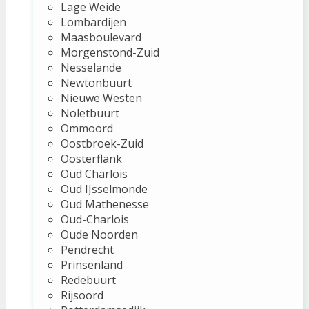
Lage Weide
Lombardijen
Maasboulevard
Morgenstond-Zuid
Nesselande
Newtonbuurt
Nieuwe Westen
Noletbuurt
Ommoord
Oostbroek-Zuid
Oosterflank
Oud Charlois
Oud IJsselmonde
Oud Mathenesse
Oud-Charlois
Oude Noorden
Pendrecht
Prinsenland
Redebuurt
Rijsoord