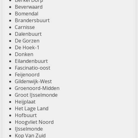
Berkel Dorp
Beverwaard
Bomendal
Brandersbuurt
Carnisse
Dalenbuurt
De Gorzen
De Hoek-1
Donken
Eilandenbuurt
Fascinatio-oost
Feijenoord
Gildenwijk-West
Groenoord-Midden
Groot IJsselmonde
Heijplaat
Het Lage Land
Hofbuurt
Hoogvliet Noord
IJsselmonde
Kop Van Zuid