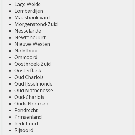
Lage Weide
Lombardijen
Maasboulevard
Morgenstond-Zuid
Nesselande
Newtonbuurt
Nieuwe Westen
Noletbuurt
Ommoord
Oostbroek-Zuid
Oosterflank
Oud Charlois
Oud IJsselmonde
Oud Mathenesse
Oud-Charlois
Oude Noorden
Pendrecht
Prinsenland
Redebuurt
Rijsoord