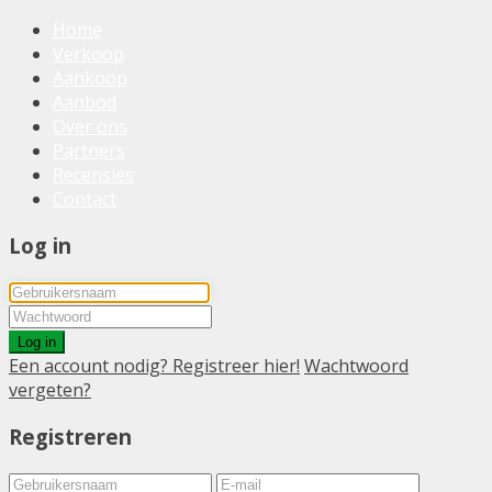
Home
Verkoop
Aankoop
Aanbod
Over ons
Partners
Recensies
Contact
Log in
Log in
Een account nodig? Registreer hier!
Wachtwoord
vergeten?
Registreren