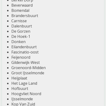
Berkel Dorp
Beverwaard
Bomendal
Brandersbuurt
Carnisse
Dalenbuurt
De Gorzen
De Hoek-1
Donken
Eilandenbuurt
Fascinatio-oost
Feijenoord
Gildenwijk-West
Groenoord-Midden
Groot IJsselmonde
Heijplaat
Het Lage Land
Hofbuurt
Hoogvliet Noord
IJsselmonde
Kop Van Zuid