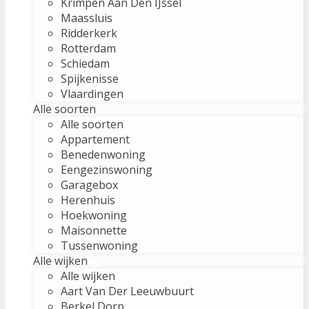
Krimpen Aan Den IJssel
Maassluis
Ridderkerk
Rotterdam
Schiedam
Spijkenisse
Vlaardingen
Alle soorten
Alle soorten
Appartement
Benedenwoning
Eengezinswoning
Garagebox
Herenhuis
Hoekwoning
Maisonnette
Tussenwoning
Alle wijken
Alle wijken
Aart Van Der Leeuwbuurt
Berkel Dorp