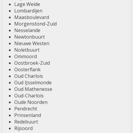
Lage Weide
Lombardijen
Maasboulevard
Morgenstond-Zuid
Nesselande
Newtonbuurt
Nieuwe Westen
Noletbuurt
Ommoord
Oostbroek-Zuid
Oosterflank
Oud Charlois
Oud IJsselmonde
Oud Mathenesse
Oud-Charlois
Oude Noorden
Pendrecht
Prinsenland
Redebuurt
Rijsoord