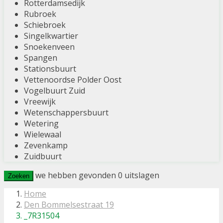
Rotterdamsedijk
Rubroek
Schiebroek
Singelkwartier
Snoekenveen
Spangen
Stationsbuurt
Vettenoordse Polder Oost
Vogelbuurt Zuid
Vreewijk
Wetenschappersbuurt
Wetering
Wielewaal
Zevenkamp
Zuidbuurt
we hebben gevonden
0
uitslagen
Zoeken
Home
Den Bommelsestraat 19
_7R31504