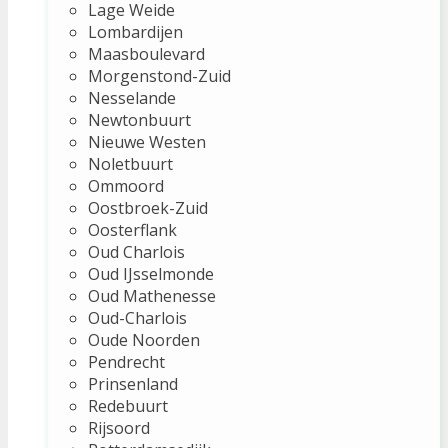
Lage Weide
Lombardijen
Maasboulevard
Morgenstond-Zuid
Nesselande
Newtonbuurt
Nieuwe Westen
Noletbuurt
Ommoord
Oostbroek-Zuid
Oosterflank
Oud Charlois
Oud IJsselmonde
Oud Mathenesse
Oud-Charlois
Oude Noorden
Pendrecht
Prinsenland
Redebuurt
Rijsoord