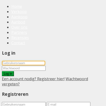
Home
Verkoop
Aankoop
Aanbod
Over ons
Partners
Recensies
Contact
Log in
Log in
Een account nodig? Registreer hier!
Wachtwoord
vergeten?
Registreren