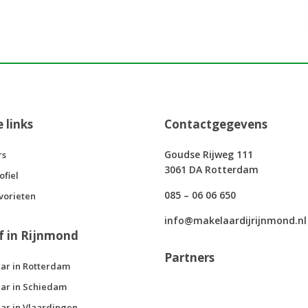
e links
Contactgegevens
Goudse Rijweg 111
rs
3061 DA Rotterdam
ofiel
085 – 06 06 650
vorieten
info@makelaardijrijnmond.nl
f in Rijnmond
Partners
ar in Rotterdam
ar in Schiedam
ar in Vlaardingen