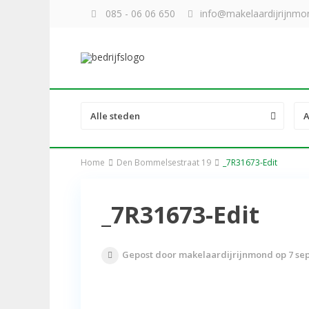
085 - 06 06 650
info@makelaardijrijnmon
Alle steden
A
Home
Den Bommelsestraat 19
_7R31673-Edit
_7R31673-Edit
Gepost door makelaardijrijnmond op 7 se