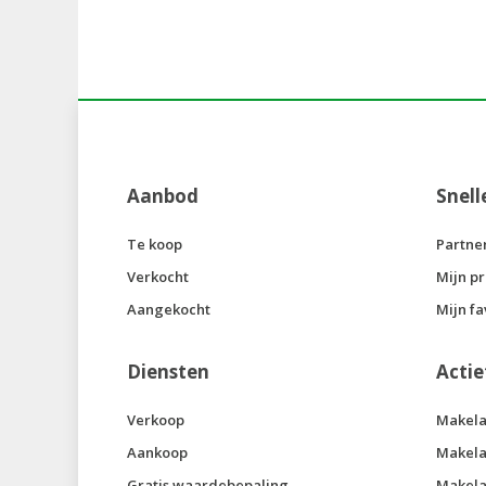
Aanbod
Snell
Te koop
Partne
Verkocht
Mijn pr
Aangekocht
Mijn fa
Diensten
Actie
Verkoop
Makela
Aankoop
Makela
Gratis waardebepaling
Makela