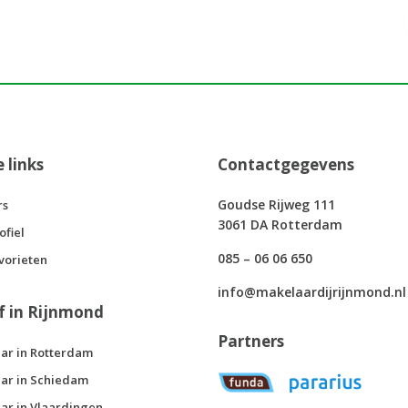
e links
Contactgegevens
Goudse Rijweg 111
rs
3061 DA Rotterdam
ofiel
085 – 06 06 650
vorieten
info@makelaardijrijnmond.nl
f in Rijnmond
Partners
ar in Rotterdam
ar in Schiedam
ar in Vlaardingen