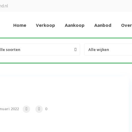
d.nl
Home
Verkoop
Aankoop
Aanbod
Over
lle soorten
Alle wijken
nuari 2022
0