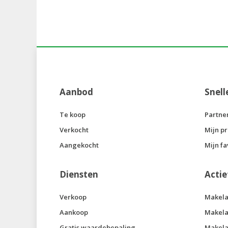
Aanbod
Snell
Te koop
Partne
Verkocht
Mijn pr
Aangekocht
Mijn fa
Diensten
Actie
Verkoop
Makela
Aankoop
Makela
Gratis waardebepaling
Makela