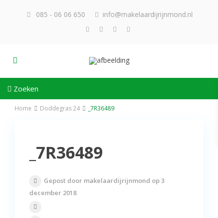
085 - 06 06 650
info@makelaardijrijnmond.nl
Zoeken
Home
Doddegras 24
_7R36489
_7R36489
Gepost door makelaardijrijnmond op 3
december 2018