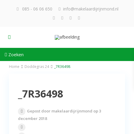
085 - 06 06 650
info@makelaardijrijnmond.nl
Zoeken
Home
Doddegras 24
_7R36498
_7R36498
Gepost door makelaardijrijnmond op 3
december 2018