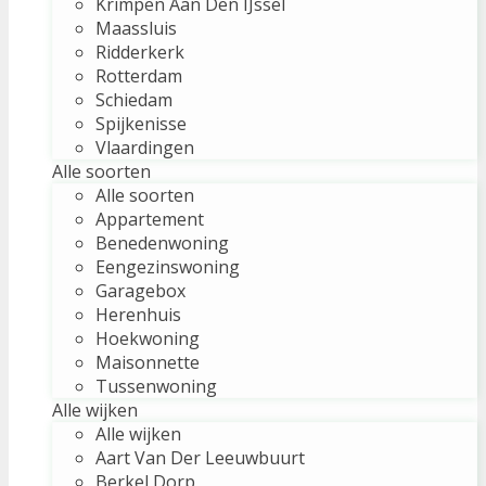
Krimpen Aan Den IJssel
Maassluis
Ridderkerk
Rotterdam
Schiedam
Spijkenisse
Vlaardingen
Alle soorten
Alle soorten
Appartement
Benedenwoning
Eengezinswoning
Garagebox
Herenhuis
Hoekwoning
Maisonnette
Tussenwoning
Alle wijken
Alle wijken
Aart Van Der Leeuwbuurt
Berkel Dorp