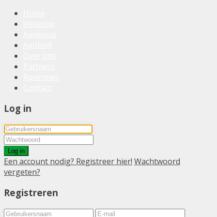
Home
Verkoop
Aankoop
Aanbod
Over ons
Partners
Recensies
Contact
Log in
Log in
Een account nodig? Registreer hier!
Wachtwoord
vergeten?
Registreren