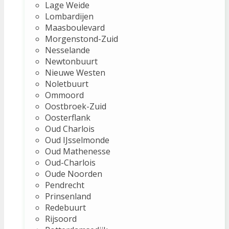
Lage Weide
Lombardijen
Maasboulevard
Morgenstond-Zuid
Nesselande
Newtonbuurt
Nieuwe Westen
Noletbuurt
Ommoord
Oostbroek-Zuid
Oosterflank
Oud Charlois
Oud IJsselmonde
Oud Mathenesse
Oud-Charlois
Oude Noorden
Pendrecht
Prinsenland
Redebuurt
Rijsoord