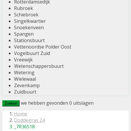
Rotterdamsedijk
Rubroek
Schiebroek
Singelkwartier
Snoekenveen
Spangen
Stationsbuurt
Vettenoordse Polder Oost
Vogelbuurt Zuid
Vreewijk
Wetenschappersbuurt
Wetering
Wielewaal
Zevenkamp
Zuidbuurt
we hebben gevonden
0
uitslagen
Zoeken
Home
Doddegras 24
_7R36518