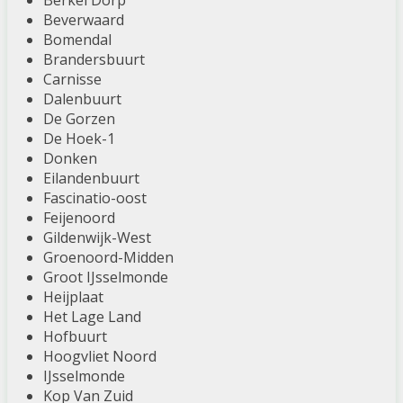
Berkel Dorp
Beverwaard
Bomendal
Brandersbuurt
Carnisse
Dalenbuurt
De Gorzen
De Hoek-1
Donken
Eilandenbuurt
Fascinatio-oost
Feijenoord
Gildenwijk-West
Groenoord-Midden
Groot IJsselmonde
Heijplaat
Het Lage Land
Hofbuurt
Hoogvliet Noord
IJsselmonde
Kop Van Zuid