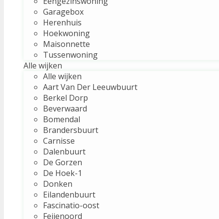
Eengezinswoning
Garagebox
Herenhuis
Hoekwoning
Maisonnette
Tussenwoning
Alle wijken
Alle wijken
Aart Van Der Leeuwbuurt
Berkel Dorp
Beverwaard
Bomendal
Brandersbuurt
Carnisse
Dalenbuurt
De Gorzen
De Hoek-1
Donken
Eilandenbuurt
Fascinatio-oost
Feijenoord