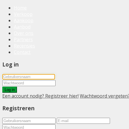
Home
Verkoop
Aankoop
Aanbod
Over ons
Partners
Recensies
Contact
Log in
Log in
Een account nodig? Registreer hier!
Wachtwoord vergeten
Registreren