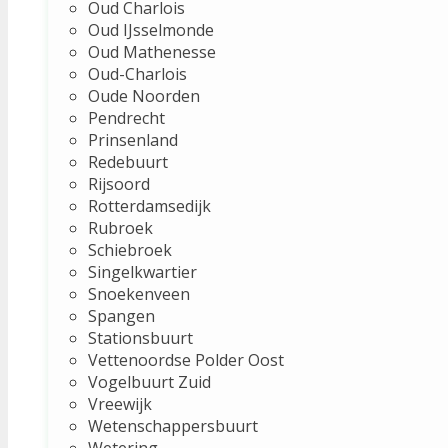
Oud Charlois
Oud IJsselmonde
Oud Mathenesse
Oud-Charlois
Oude Noorden
Pendrecht
Prinsenland
Redebuurt
Rijsoord
Rotterdamsedijk
Rubroek
Schiebroek
Singelkwartier
Snoekenveen
Spangen
Stationsbuurt
Vettenoordse Polder Oost
Vogelbuurt Zuid
Vreewijk
Wetenschappersbuurt
Wetering