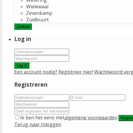
Wielewaal
Zevenkamp
Zuidbuurt
Zoeken
Log in
Log in
Een account nodig? Registreer hier!
Wachtwoord verg
Registreren
Ik ben het eens met
algemene voorwaarden
Regist
Terug naar Inloggen