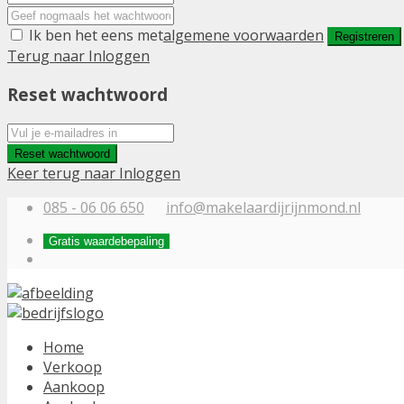
Ik ben het eens met
algemene voorwaarden
Registreren
Terug naar Inloggen
Reset wachtwoord
Reset wachtwoord
Keer terug naar Inloggen
085 - 06 06 650
info@makelaardijrijnmond.nl
Gratis waardebepaling
Home
Verkoop
Aankoop