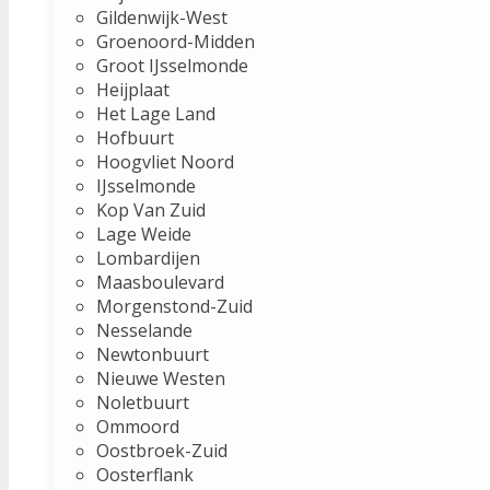
Gildenwijk-West
Groenoord-Midden
Groot IJsselmonde
Heijplaat
Het Lage Land
Hofbuurt
Hoogvliet Noord
IJsselmonde
Kop Van Zuid
Lage Weide
Lombardijen
Maasboulevard
Morgenstond-Zuid
Nesselande
Newtonbuurt
Nieuwe Westen
Noletbuurt
Ommoord
Oostbroek-Zuid
Oosterflank