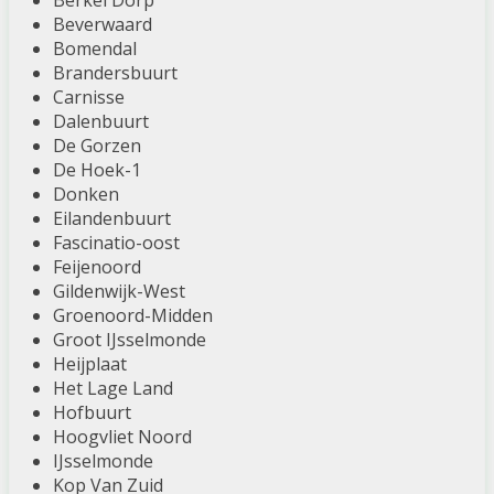
Berkel Dorp
Beverwaard
Bomendal
Brandersbuurt
Carnisse
Dalenbuurt
De Gorzen
De Hoek-1
Donken
Eilandenbuurt
Fascinatio-oost
Feijenoord
Gildenwijk-West
Groenoord-Midden
Groot IJsselmonde
Heijplaat
Het Lage Land
Hofbuurt
Hoogvliet Noord
IJsselmonde
Kop Van Zuid