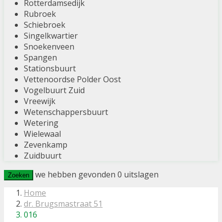
Rotterdamsedijk
Rubroek
Schiebroek
Singelkwartier
Snoekenveen
Spangen
Stationsbuurt
Vettenoordse Polder Oost
Vogelbuurt Zuid
Vreewijk
Wetenschappersbuurt
Wetering
Wielewaal
Zevenkamp
Zuidbuurt
we hebben gevonden
0
uitslagen
Zoeken
Home
dr. Brugsmastraat 51
016