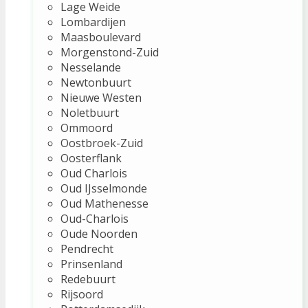
Lage Weide
Lombardijen
Maasboulevard
Morgenstond-Zuid
Nesselande
Newtonbuurt
Nieuwe Westen
Noletbuurt
Ommoord
Oostbroek-Zuid
Oosterflank
Oud Charlois
Oud IJsselmonde
Oud Mathenesse
Oud-Charlois
Oude Noorden
Pendrecht
Prinsenland
Redebuurt
Rijsoord