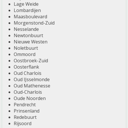
Lage Weide
Lombardijen
Maasboulevard
Morgenstond-Zuid
Nesselande
Newtonbuurt
Nieuwe Westen
Noletbuurt
Ommoord
Oostbroek-Zuid
Oosterflank
Oud Charlois
Oud IJsselmonde
Oud Mathenesse
Oud-Charlois
Oude Noorden
Pendrecht
Prinsenland
Redebuurt
Rijsoord