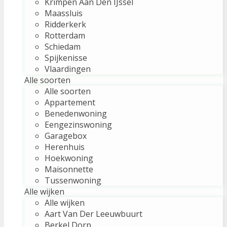
Krimpen Aan Den IJssel
Maassluis
Ridderkerk
Rotterdam
Schiedam
Spijkenisse
Vlaardingen
Alle soorten
Alle soorten
Appartement
Benedenwoning
Eengezinswoning
Garagebox
Herenhuis
Hoekwoning
Maisonnette
Tussenwoning
Alle wijken
Alle wijken
Aart Van Der Leeuwbuurt
Berkel Dorp