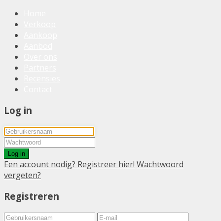
Home
Verkoop
Aankoop
Aanbod
Over ons
Partners
Recensies
Contact
Log in
Log in
Een account nodig? Registreer hier!
Wachtwoord
vergeten?
Registreren