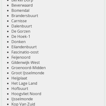
Berkel Dorp
Beverwaard
Bomendal
Brandersbuurt
Carnisse
Dalenbuurt
De Gorzen
De Hoek-1
Donken
Eilandenbuurt
Fascinatio-oost
Feijenoord
Gildenwijk-West
Groenoord-Midden
Groot IJsselmonde
Heijplaat
Het Lage Land
Hofbuurt
Hoogvliet Noord
IJsselmonde
Kop Van Zuid