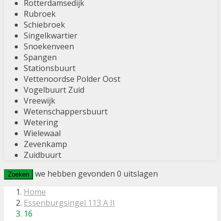
Rotterdamsedijk
Rubroek
Schiebroek
Singelkwartier
Snoekenveen
Spangen
Stationsbuurt
Vettenoordse Polder Oost
Vogelbuurt Zuid
Vreewijk
Wetenschappersbuurt
Wetering
Wielewaal
Zevenkamp
Zuidbuurt
we hebben gevonden
0
uitslagen
Zoeken
Home
Essenburgsingel 113 A II
16