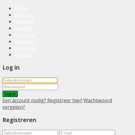
Home
Verkoop
Aankoop
Aanbod
Over ons
Partners
Recensies
Contact
Log in
Log in
Een account nodig? Registreer hier!
Wachtwoord
vergeten?
Registreren