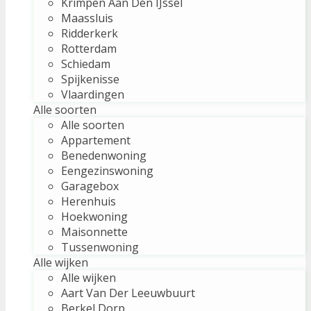
Krimpen Aan Den IJssel
Maassluis
Ridderkerk
Rotterdam
Schiedam
Spijkenisse
Vlaardingen
Alle soorten
Alle soorten
Appartement
Benedenwoning
Eengezinswoning
Garagebox
Herenhuis
Hoekwoning
Maisonnette
Tussenwoning
Alle wijken
Alle wijken
Aart Van Der Leeuwbuurt
Berkel Dorp