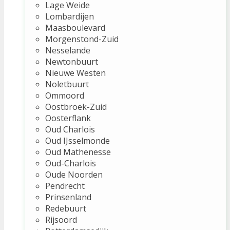
Lage Weide
Lombardijen
Maasboulevard
Morgenstond-Zuid
Nesselande
Newtonbuurt
Nieuwe Westen
Noletbuurt
Ommoord
Oostbroek-Zuid
Oosterflank
Oud Charlois
Oud IJsselmonde
Oud Mathenesse
Oud-Charlois
Oude Noorden
Pendrecht
Prinsenland
Redebuurt
Rijsoord