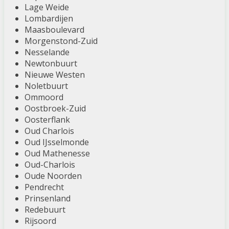
Lage Weide
Lombardijen
Maasboulevard
Morgenstond-Zuid
Nesselande
Newtonbuurt
Nieuwe Westen
Noletbuurt
Ommoord
Oostbroek-Zuid
Oosterflank
Oud Charlois
Oud IJsselmonde
Oud Mathenesse
Oud-Charlois
Oude Noorden
Pendrecht
Prinsenland
Redebuurt
Rijsoord