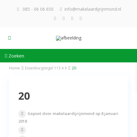
085 - 06 06 650
info@makelaardijrijnmond.nl
Zoeken
Home
Essenburgsingel 113 A II
20
20
Gepost door makelaardijrijnmond op 8 januari
2018