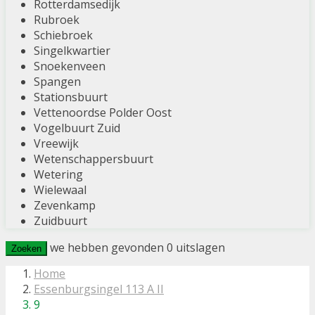
Rotterdamsedijk
Rubroek
Schiebroek
Singelkwartier
Snoekenveen
Spangen
Stationsbuurt
Vettenoordse Polder Oost
Vogelbuurt Zuid
Vreewijk
Wetenschappersbuurt
Wetering
Wielewaal
Zevenkamp
Zuidbuurt
we hebben gevonden
0
uitslagen
Zoeken
Home
Essenburgsingel 113 A II
9