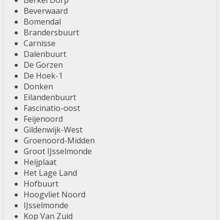
Berkel Dorp
Beverwaard
Bomendal
Brandersbuurt
Carnisse
Dalenbuurt
De Gorzen
De Hoek-1
Donken
Eilandenbuurt
Fascinatio-oost
Feijenoord
Gildenwijk-West
Groenoord-Midden
Groot IJsselmonde
Heijplaat
Het Lage Land
Hofbuurt
Hoogvliet Noord
IJsselmonde
Kop Van Zuid