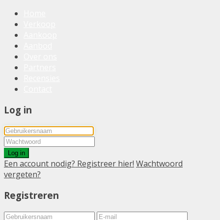
Home
Verkoop
Aankoop
Aanbod
Over ons
Partners
Recensies
Contact
Log in
Log in
Een account nodig? Registreer hier!
Wachtwoord
vergeten?
Registreren