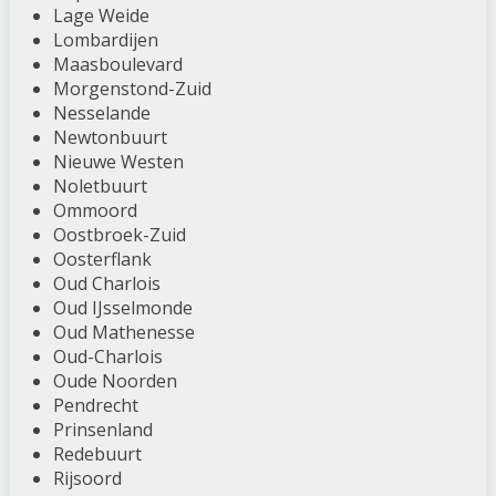
Lage Weide
Lombardijen
Maasboulevard
Morgenstond-Zuid
Nesselande
Newtonbuurt
Nieuwe Westen
Noletbuurt
Ommoord
Oostbroek-Zuid
Oosterflank
Oud Charlois
Oud IJsselmonde
Oud Mathenesse
Oud-Charlois
Oude Noorden
Pendrecht
Prinsenland
Redebuurt
Rijsoord