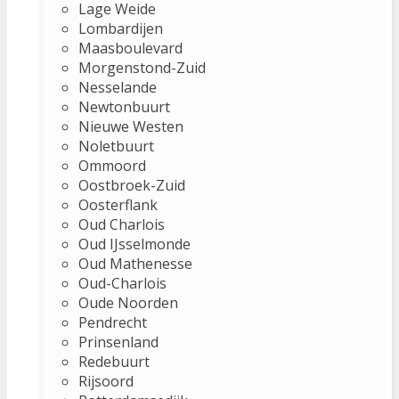
Lage Weide
Lombardijen
Maasboulevard
Morgenstond-Zuid
Nesselande
Newtonbuurt
Nieuwe Westen
Noletbuurt
Ommoord
Oostbroek-Zuid
Oosterflank
Oud Charlois
Oud IJsselmonde
Oud Mathenesse
Oud-Charlois
Oude Noorden
Pendrecht
Prinsenland
Redebuurt
Rijsoord