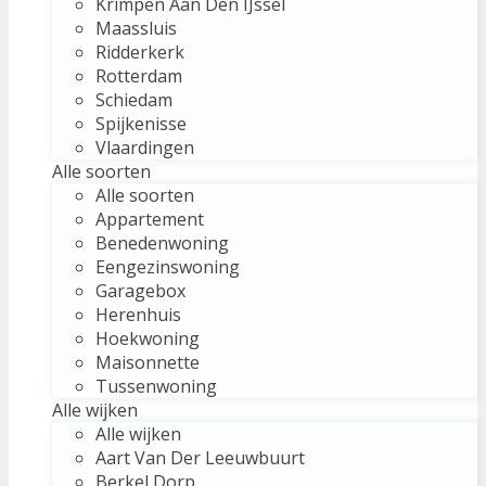
Krimpen Aan Den IJssel
Maassluis
Ridderkerk
Rotterdam
Schiedam
Spijkenisse
Vlaardingen
Alle soorten
Alle soorten
Appartement
Benedenwoning
Eengezinswoning
Garagebox
Herenhuis
Hoekwoning
Maisonnette
Tussenwoning
Alle wijken
Alle wijken
Aart Van Der Leeuwbuurt
Berkel Dorp