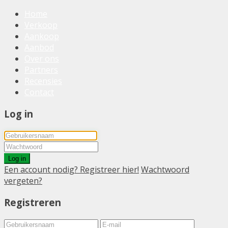
Home
Verkoop
Aankoop
Aanbod
Over ons
Partners
Recensies
Contact
Log in
Log in
Een account nodig? Registreer hier!
Wachtwoord
vergeten?
Registreren