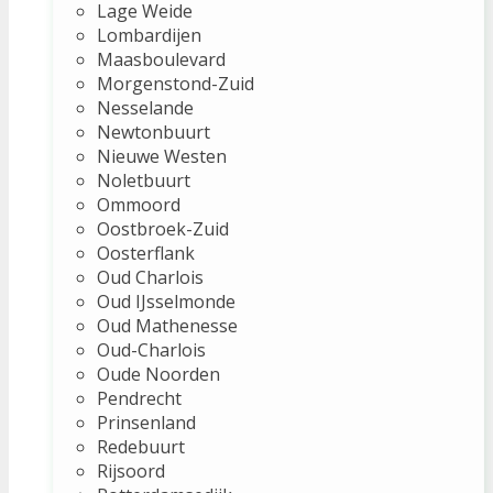
Lage Weide
Lombardijen
Maasboulevard
Morgenstond-Zuid
Nesselande
Newtonbuurt
Nieuwe Westen
Noletbuurt
Ommoord
Oostbroek-Zuid
Oosterflank
Oud Charlois
Oud IJsselmonde
Oud Mathenesse
Oud-Charlois
Oude Noorden
Pendrecht
Prinsenland
Redebuurt
Rijsoord