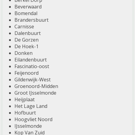
Berkel Dorp
Beverwaard
Bomendal
Brandersbuurt
Carnisse
Dalenbuurt
De Gorzen
De Hoek-1
Donken
Eilandenbuurt
Fascinatio-oost
Feijenoord
Gildenwijk-West
Groenoord-Midden
Groot IJsselmonde
Heijplaat
Het Lage Land
Hofbuurt
Hoogvliet Noord
IJsselmonde
Kop Van Zuid