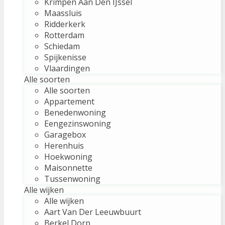
Krimpen Aan Den IJssel
Maassluis
Ridderkerk
Rotterdam
Schiedam
Spijkenisse
Vlaardingen
Alle soorten
Alle soorten
Appartement
Benedenwoning
Eengezinswoning
Garagebox
Herenhuis
Hoekwoning
Maisonnette
Tussenwoning
Alle wijken
Alle wijken
Aart Van Der Leeuwbuurt
Berkel Dorp