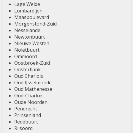
Lage Weide
Lombardijen
Maasboulevard
Morgenstond-Zuid
Nesselande
Newtonbuurt
Nieuwe Westen
Noletbuurt
Ommoord
Oostbroek-Zuid
Oosterflank
Oud Charlois
Oud IJsselmonde
Oud Mathenesse
Oud-Charlois
Oude Noorden
Pendrecht
Prinsenland
Redebuurt
Rijsoord