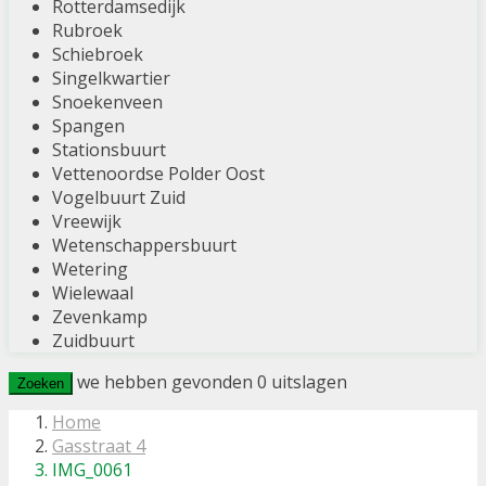
Rotterdamsedijk
Rubroek
Schiebroek
Singelkwartier
Snoekenveen
Spangen
Stationsbuurt
Vettenoordse Polder Oost
Vogelbuurt Zuid
Vreewijk
Wetenschappersbuurt
Wetering
Wielewaal
Zevenkamp
Zuidbuurt
we hebben gevonden
0
uitslagen
Zoeken
Home
Gasstraat 4
IMG_0061