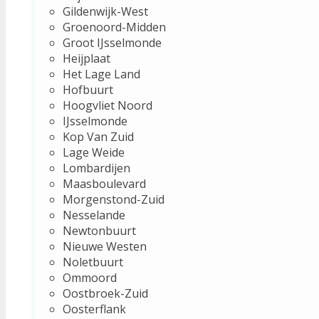
Gildenwijk-West
Groenoord-Midden
Groot IJsselmonde
Heijplaat
Het Lage Land
Hofbuurt
Hoogvliet Noord
IJsselmonde
Kop Van Zuid
Lage Weide
Lombardijen
Maasboulevard
Morgenstond-Zuid
Nesselande
Newtonbuurt
Nieuwe Westen
Noletbuurt
Ommoord
Oostbroek-Zuid
Oosterflank