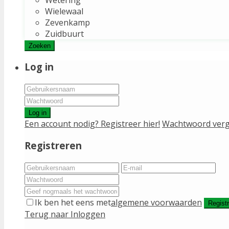
Wielewaal
Zevenkamp
Zuidbuurt
Zoeken
Log in
Log in
Een account nodig? Registreer hier!
Wachtwoord verg
Registreren
Ik ben het eens met
algemene voorwaarden
Regist
Terug naar Inloggen