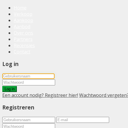
Home
Verkoop
Aankoop
Aanbod
Over ons
Partners
Recensies
Contact
Log in
Log in
Een account nodig? Registreer hier!
Wachtwoord vergeten
Registreren