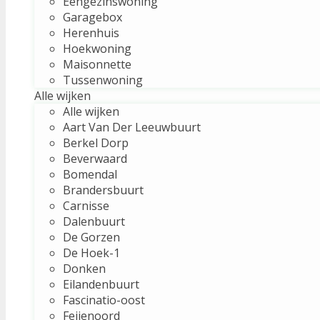
Eengezinswoning
Garagebox
Herenhuis
Hoekwoning
Maisonnette
Tussenwoning
Alle wijken
Alle wijken
Aart Van Der Leeuwbuurt
Berkel Dorp
Beverwaard
Bomendal
Brandersbuurt
Carnisse
Dalenbuurt
De Gorzen
De Hoek-1
Donken
Eilandenbuurt
Fascinatio-oost
Feijenoord