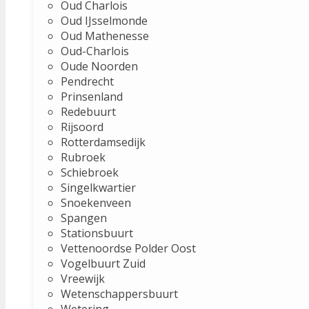
Oud Charlois
Oud IJsselmonde
Oud Mathenesse
Oud-Charlois
Oude Noorden
Pendrecht
Prinsenland
Redebuurt
Rijsoord
Rotterdamsedijk
Rubroek
Schiebroek
Singelkwartier
Snoekenveen
Spangen
Stationsbuurt
Vettenoordse Polder Oost
Vogelbuurt Zuid
Vreewijk
Wetenschappersbuurt
Wetering