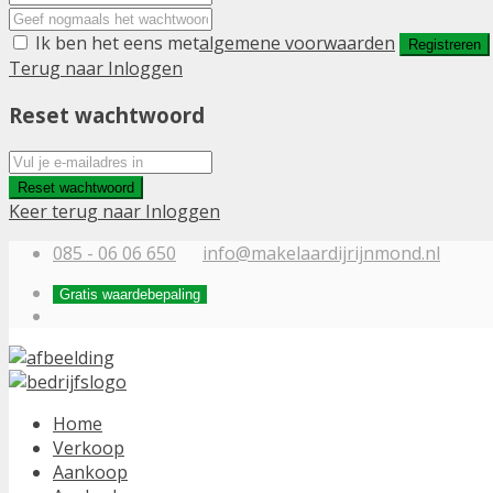
Ik ben het eens met
algemene voorwaarden
Registreren
Terug naar Inloggen
Reset wachtwoord
Reset wachtwoord
Keer terug naar Inloggen
085 - 06 06 650
info@makelaardijrijnmond.nl
Gratis waardebepaling
Home
Verkoop
Aankoop