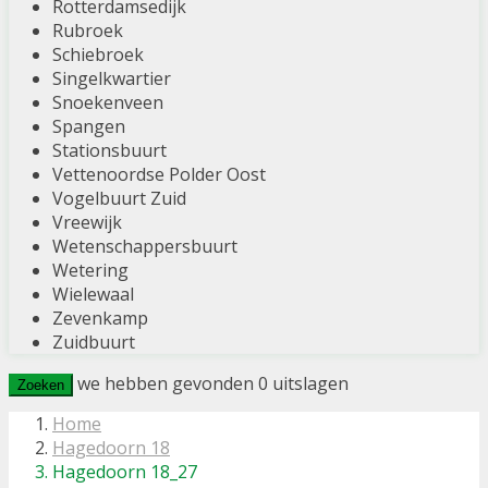
Rotterdamsedijk
Rubroek
Schiebroek
Singelkwartier
Snoekenveen
Spangen
Stationsbuurt
Vettenoordse Polder Oost
Vogelbuurt Zuid
Vreewijk
Wetenschappersbuurt
Wetering
Wielewaal
Zevenkamp
Zuidbuurt
we hebben gevonden
0
uitslagen
Zoeken
Home
Hagedoorn 18
Hagedoorn 18_27