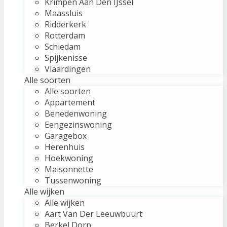
Krimpen Aan Den IJssel
Maassluis
Ridderkerk
Rotterdam
Schiedam
Spijkenisse
Vlaardingen
Alle soorten
Alle soorten
Appartement
Benedenwoning
Eengezinswoning
Garagebox
Herenhuis
Hoekwoning
Maisonnette
Tussenwoning
Alle wijken
Alle wijken
Aart Van Der Leeuwbuurt
Berkel Dorp