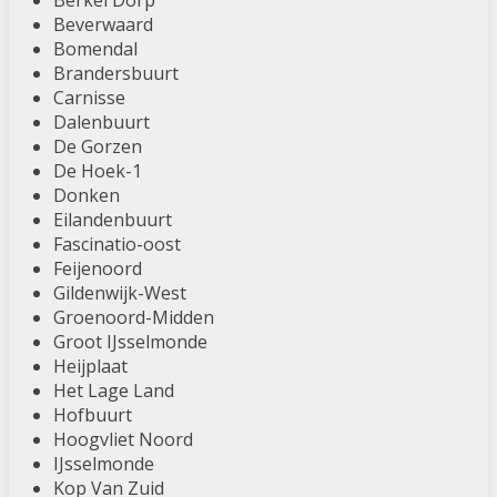
Berkel Dorp
Beverwaard
Bomendal
Brandersbuurt
Carnisse
Dalenbuurt
De Gorzen
De Hoek-1
Donken
Eilandenbuurt
Fascinatio-oost
Feijenoord
Gildenwijk-West
Groenoord-Midden
Groot IJsselmonde
Heijplaat
Het Lage Land
Hofbuurt
Hoogvliet Noord
IJsselmonde
Kop Van Zuid