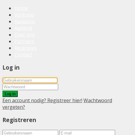
Home
Verkoop
Aankoop
Aanbod
Over ons
Partners
Recensies
Contact
Log in
Log in
Een account nodig? Registreer hier!
Wachtwoord
vergeten?
Registreren