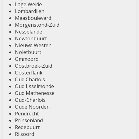
Lage Weide
Lombardijen
Maasboulevard
Morgenstond-Zuid
Nesselande
Newtonbuurt
Nieuwe Westen
Noletbuurt
Ommoord
Oostbroek-Zuid
Oosterflank
Oud Charlois
Oud IJsselmonde
Oud Mathenesse
Oud-Charlois
Oude Noorden
Pendrecht
Prinsenland
Redebuurt
Rijsoord