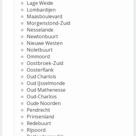
Lage Weide
Lombardijen
Maasboulevard
Morgenstond-Zuid
Nesselande
Newtonbuurt
Nieuwe Westen
Noletbuurt
Ommoord
Oostbroek-Zuid
Oosterflank
Oud Charlois
Oud IJsselmonde
Oud Mathenesse
Oud-Charlois
Oude Noorden
Pendrecht
Prinsenland
Redebuurt
Rijsoord