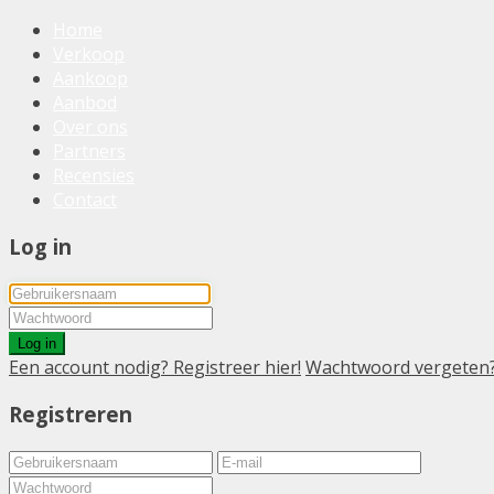
Home
Verkoop
Aankoop
Aanbod
Over ons
Partners
Recensies
Contact
Log in
Log in
Een account nodig? Registreer hier!
Wachtwoord vergeten
Registreren