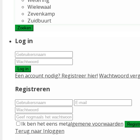
Wielewaal
Zevenkamp
Zuidbuurt
Zoeken
Log in
Log in
Een account nodig? Registreer hier!
Wachtwoord verg
Registreren
Ik ben het eens met
algemene voorwaarden
Regist
Terug naar Inloggen