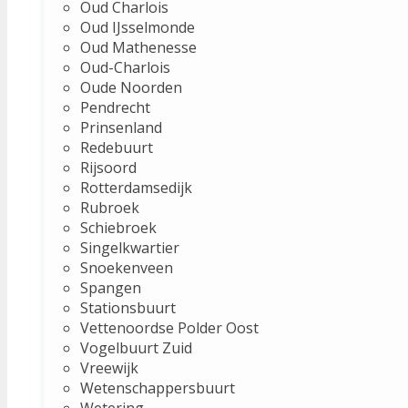
Oud Charlois
Oud IJsselmonde
Oud Mathenesse
Oud-Charlois
Oude Noorden
Pendrecht
Prinsenland
Redebuurt
Rijsoord
Rotterdamsedijk
Rubroek
Schiebroek
Singelkwartier
Snoekenveen
Spangen
Stationsbuurt
Vettenoordse Polder Oost
Vogelbuurt Zuid
Vreewijk
Wetenschappersbuurt
Wetering