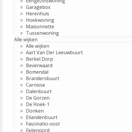
Eengezinswoning
Garagebox
Herenhuis
Hoekwoning
Maisonnette
Tussenwoning
Alle wijken
Alle wijken
Aart Van Der Leeuwbuurt
Berkel Dorp
Beverwaard
Bomendal
Brandersbuurt
Carnisse
Dalenbuurt
De Gorzen
De Hoek-1
Donken
Eilandenbuurt
Fascinatio-oost
Feijenoord