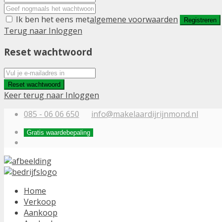
Ik ben het eens met
algemene voorwaarden
Registreren
Terug naar Inloggen
Reset wachtwoord
Reset wachtwoord
Keer terug naar Inloggen
085 - 06 06 650
info@makelaardijrijnmond.nl
Gratis waardebepaling
Home
Verkoop
Aankoop