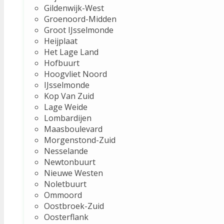
Gildenwijk-West
Groenoord-Midden
Groot IJsselmonde
Heijplaat
Het Lage Land
Hofbuurt
Hoogvliet Noord
IJsselmonde
Kop Van Zuid
Lage Weide
Lombardijen
Maasboulevard
Morgenstond-Zuid
Nesselande
Newtonbuurt
Nieuwe Westen
Noletbuurt
Ommoord
Oostbroek-Zuid
Oosterflank