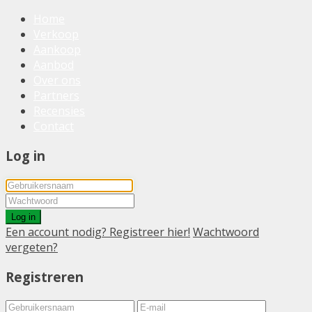
Home
Verkoop
Aankoop
Aanbod
Over ons
Partners
Recensies
Contact
Log in
Log in
Een account nodig? Registreer hier!
Wachtwoord
vergeten?
Registreren