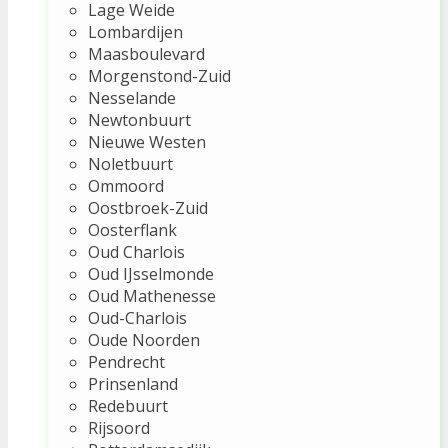
Lage Weide
Lombardijen
Maasboulevard
Morgenstond-Zuid
Nesselande
Newtonbuurt
Nieuwe Westen
Noletbuurt
Ommoord
Oostbroek-Zuid
Oosterflank
Oud Charlois
Oud IJsselmonde
Oud Mathenesse
Oud-Charlois
Oude Noorden
Pendrecht
Prinsenland
Redebuurt
Rijsoord