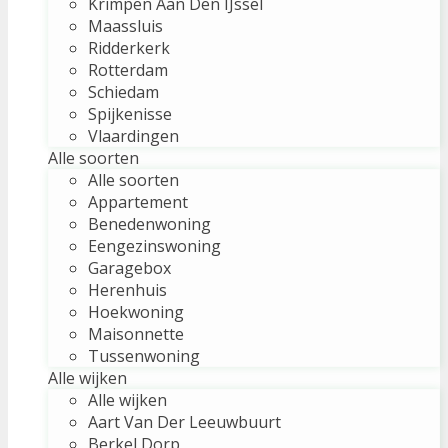
Krimpen Aan Den IJssel
Maassluis
Ridderkerk
Rotterdam
Schiedam
Spijkenisse
Vlaardingen
Alle soorten
Alle soorten
Appartement
Benedenwoning
Eengezinswoning
Garagebox
Herenhuis
Hoekwoning
Maisonnette
Tussenwoning
Alle wijken
Alle wijken
Aart Van Der Leeuwbuurt
Berkel Dorp