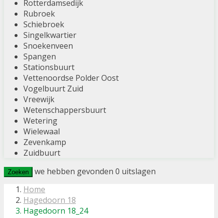
Rotterdamsedijk
Rubroek
Schiebroek
Singelkwartier
Snoekenveen
Spangen
Stationsbuurt
Vettenoordse Polder Oost
Vogelbuurt Zuid
Vreewijk
Wetenschappersbuurt
Wetering
Wielewaal
Zevenkamp
Zuidbuurt
we hebben gevonden
0
uitslagen
Zoeken
Home
Hagedoorn 18
Hagedoorn 18_24