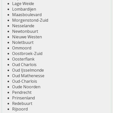
Lage Weide
Lombardijen
Maasboulevard
Morgenstond-Zuid
Nesselande
Newtonbuurt
Nieuwe Westen
Noletbuurt
Ommoord
Oostbroek-Zuid
Oosterflank
Oud Charlois
Oud IJsselmonde
Oud Mathenesse
Oud-Charlois
Oude Noorden
Pendrecht
Prinsenland
Redebuurt
Rijsoord