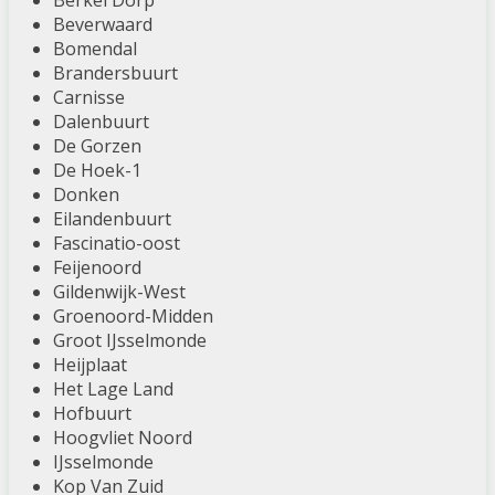
Berkel Dorp
Beverwaard
Bomendal
Brandersbuurt
Carnisse
Dalenbuurt
De Gorzen
De Hoek-1
Donken
Eilandenbuurt
Fascinatio-oost
Feijenoord
Gildenwijk-West
Groenoord-Midden
Groot IJsselmonde
Heijplaat
Het Lage Land
Hofbuurt
Hoogvliet Noord
IJsselmonde
Kop Van Zuid