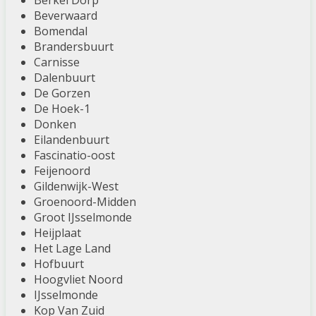
Berkel Dorp
Beverwaard
Bomendal
Brandersbuurt
Carnisse
Dalenbuurt
De Gorzen
De Hoek-1
Donken
Eilandenbuurt
Fascinatio-oost
Feijenoord
Gildenwijk-West
Groenoord-Midden
Groot IJsselmonde
Heijplaat
Het Lage Land
Hofbuurt
Hoogvliet Noord
IJsselmonde
Kop Van Zuid