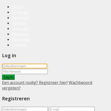
Home
Verkoop
Aankoop
Aanbod
Over ons
Partners
Recensies
Contact
Log in
Log in
Een account nodig? Registreer hier!
Wachtwoord
vergeten?
Registreren