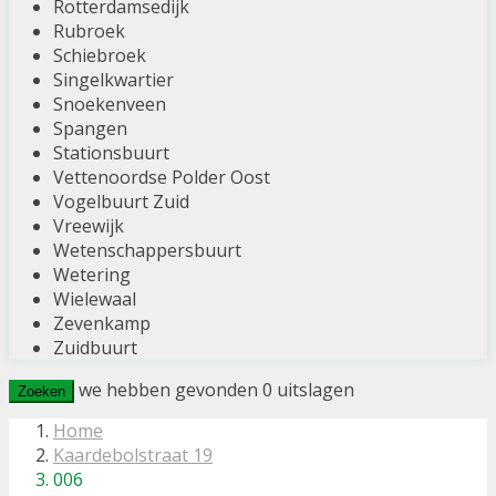
Rotterdamsedijk
Rubroek
Schiebroek
Singelkwartier
Snoekenveen
Spangen
Stationsbuurt
Vettenoordse Polder Oost
Vogelbuurt Zuid
Vreewijk
Wetenschappersbuurt
Wetering
Wielewaal
Zevenkamp
Zuidbuurt
we hebben gevonden
0
uitslagen
Zoeken
Home
Kaardebolstraat 19
006