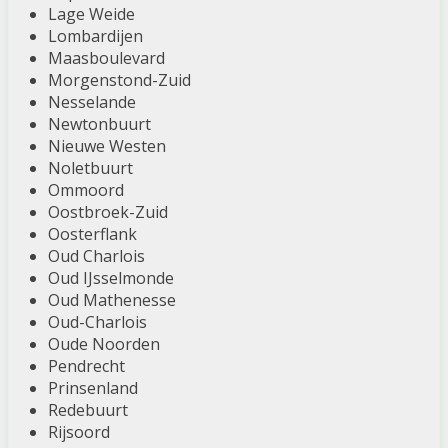
Lage Weide
Lombardijen
Maasboulevard
Morgenstond-Zuid
Nesselande
Newtonbuurt
Nieuwe Westen
Noletbuurt
Ommoord
Oostbroek-Zuid
Oosterflank
Oud Charlois
Oud IJsselmonde
Oud Mathenesse
Oud-Charlois
Oude Noorden
Pendrecht
Prinsenland
Redebuurt
Rijsoord