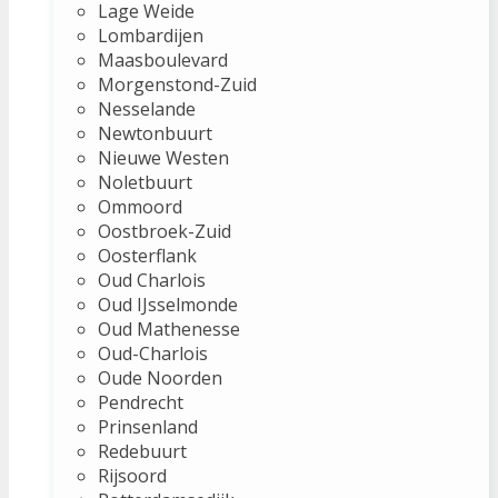
Lage Weide
Lombardijen
Maasboulevard
Morgenstond-Zuid
Nesselande
Newtonbuurt
Nieuwe Westen
Noletbuurt
Ommoord
Oostbroek-Zuid
Oosterflank
Oud Charlois
Oud IJsselmonde
Oud Mathenesse
Oud-Charlois
Oude Noorden
Pendrecht
Prinsenland
Redebuurt
Rijsoord