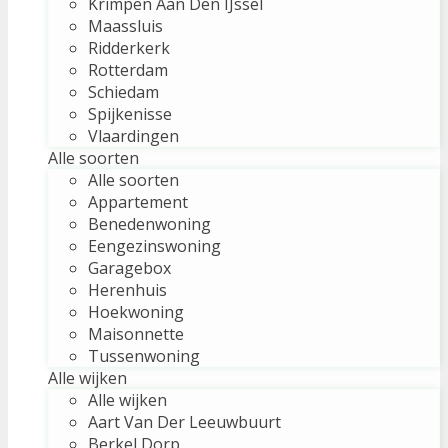
Krimpen Aan Den IJssel
Maassluis
Ridderkerk
Rotterdam
Schiedam
Spijkenisse
Vlaardingen
Alle soorten
Alle soorten
Appartement
Benedenwoning
Eengezinswoning
Garagebox
Herenhuis
Hoekwoning
Maisonnette
Tussenwoning
Alle wijken
Alle wijken
Aart Van Der Leeuwbuurt
Berkel Dorp