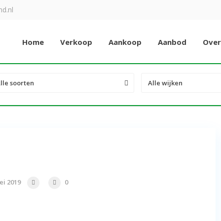
d.nl
Home
Verkoop
Aankoop
Aanbod
Over
lle soorten
Alle wijken
ei 2019
0