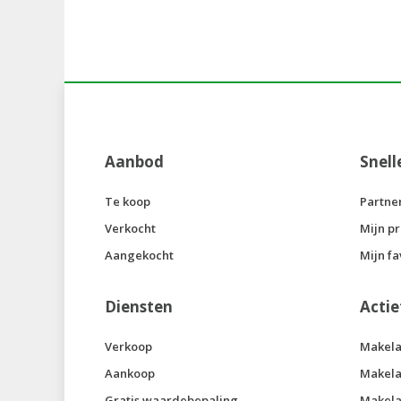
Aanbod
Snell
Te koop
Partne
Verkocht
Mijn pr
Aangekocht
Mijn fa
Diensten
Actie
Verkoop
Makela
Aankoop
Makela
Gratis waardebepaling
Makela