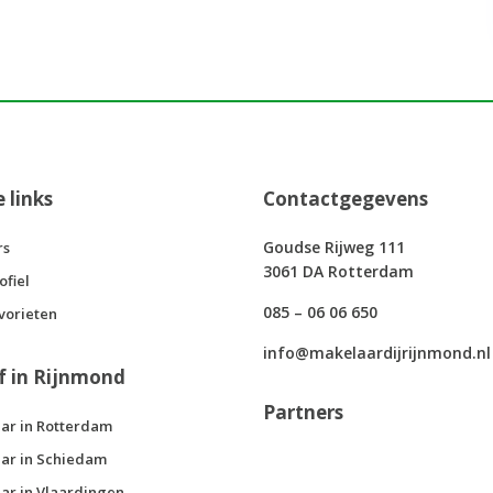
e links
Contactgegevens
Goudse Rijweg 111
rs
3061 DA Rotterdam
ofiel
085 – 06 06 650
vorieten
info@makelaardijrijnmond.nl
f in Rijnmond
Partners
ar in Rotterdam
ar in Schiedam
ar in Vlaardingen