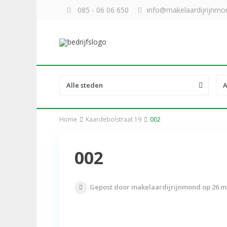
085 - 06 06 650
info@makelaardijrijnmon
Alle steden
A
Home
Kaardebolstraat 19
002
002
Gepost door makelaardijrijnmond op 26 m