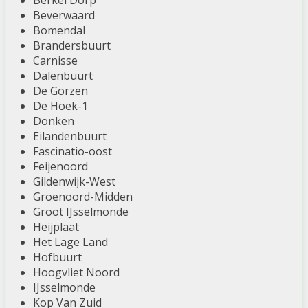
Berkel Dorp
Beverwaard
Bomendal
Brandersbuurt
Carnisse
Dalenbuurt
De Gorzen
De Hoek-1
Donken
Eilandenbuurt
Fascinatio-oost
Feijenoord
Gildenwijk-West
Groenoord-Midden
Groot IJsselmonde
Heijplaat
Het Lage Land
Hofbuurt
Hoogvliet Noord
IJsselmonde
Kop Van Zuid