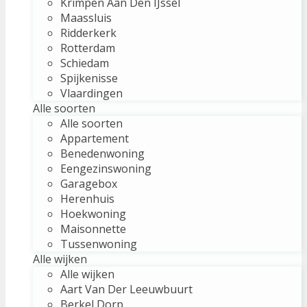
Krimpen Aan Den IJssel
Maassluis
Ridderkerk
Rotterdam
Schiedam
Spijkenisse
Vlaardingen
Alle soorten
Alle soorten
Appartement
Benedenwoning
Eengezinswoning
Garagebox
Herenhuis
Hoekwoning
Maisonnette
Tussenwoning
Alle wijken
Alle wijken
Aart Van Der Leeuwbuurt
Berkel Dorp