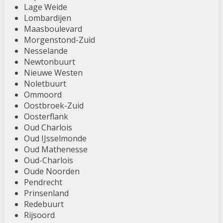
Lage Weide
Lombardijen
Maasboulevard
Morgenstond-Zuid
Nesselande
Newtonbuurt
Nieuwe Westen
Noletbuurt
Ommoord
Oostbroek-Zuid
Oosterflank
Oud Charlois
Oud IJsselmonde
Oud Mathenesse
Oud-Charlois
Oude Noorden
Pendrecht
Prinsenland
Redebuurt
Rijsoord