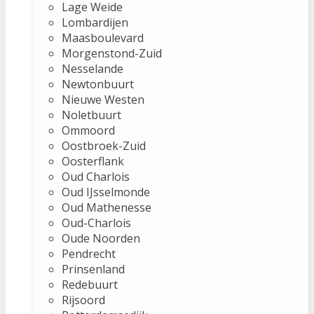
Lage Weide
Lombardijen
Maasboulevard
Morgenstond-Zuid
Nesselande
Newtonbuurt
Nieuwe Westen
Noletbuurt
Ommoord
Oostbroek-Zuid
Oosterflank
Oud Charlois
Oud IJsselmonde
Oud Mathenesse
Oud-Charlois
Oude Noorden
Pendrecht
Prinsenland
Redebuurt
Rijsoord