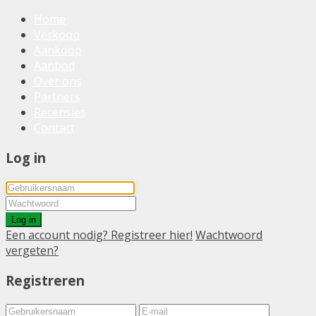
Home
Verkoop
Aankoop
Aanbod
Over ons
Partners
Recensies
Contact
Log in
Log in
Een account nodig? Registreer hier!
Wachtwoord
vergeten?
Registreren