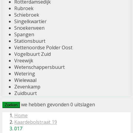
Rotterdamsedijk
Rubroek
Schiebroek
Singelkwartier
Snoekenveen
Spangen
Stationsbuurt
Vettenoordse Polder Oost
Vogelbuurt Zuid
Vreewijk
Wetenschappersbuurt
Wetering
Wielewaal
Zevenkamp
Zuidbuurt
we hebben gevonden
0
uitslagen
Zoeken
Home
Kaardebolstraat 19
017